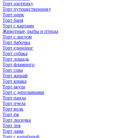
Торт охотнику
Торт путешественнику
Торт цирк
Торт баня
Торт с картами
Животные, рыбы и птицы
Торт с аистом
Торт бабочка
Торт единорог
Торт собака
Торт лошадь
Торт фламинго
Торт сова
Торт жираф
Торт кошка
Торт акула
Торт с динозаврами
Торт панда
Торт пчела
Торт волк
Торт ёж
Торт лисичка
Торт лев
Торт лама
Торт с капибарой