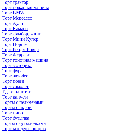
Торт трактор
Торт пожарная машина
Торт BMW
Торт Мерседес
Торт Ауди
Торт Камаро
Торт Ламборджини
Торт Мини Купер
Торт Порше
Торт Рендж Ровер
Торт Феррари
Торт гоночная машина
Торт мотоцикл
Торт фура
Торт автобус
Торт поезд
Торт самолет
Еда и напитки
Торт капуста
Торты с пельменями
Торты с икрой
Торт пиво
Торт бутылка
Торты с бутылочками
Торт киндер сюрприз