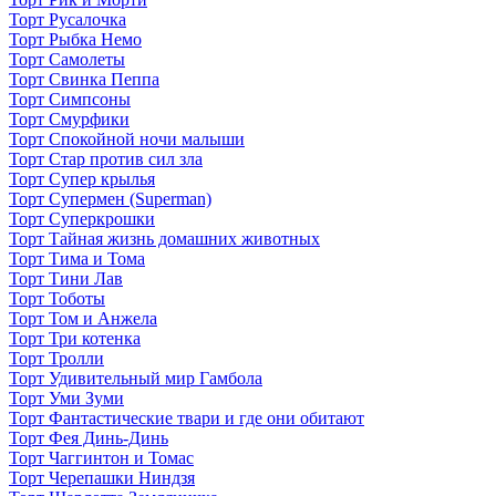
Торт Русалочка
Торт Рыбка Немо
Торт Самолеты
Торт Свинка Пеппа
Торт Симпсоны
Торт Смурфики
Торт Спокойной ночи малыши
Торт Стар против сил зла
Торт Супер крылья
Торт Супермен (Superman)
Торт Суперкрошки
Торт Тайная жизнь домашних животных
Торт Тима и Тома
Торт Тини Лав
Торт Тоботы
Торт Том и Анжела
Торт Три котенка
Торт Тролли
Торт Удивительный мир Гамбола
Торт Уми Зуми
Торт Фантастические твари и где они обитают
Торт Фея Динь-Динь
Торт Чаггинтон и Томас
Торт Черепашки Ниндзя