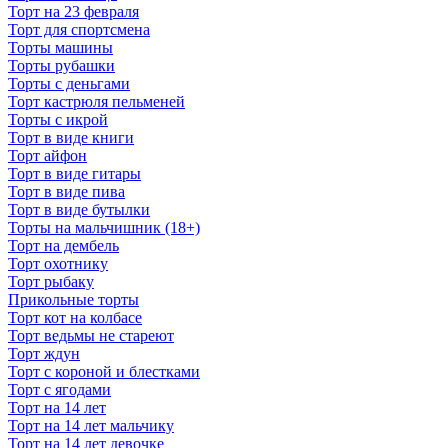
Торт на 23 февраля
Торт для спортсмена
Торты машины
Торты рубашки
Торты с деньгами
Торт кастрюля пельменей
Торты с икрой
Торт в виде книги
Торт айфон
Торт в виде гитары
Торт в виде пива
Торт в виде бутылки
Торты на мальчишник (18+)
Торт на дембель
Торт охотнику
Торт рыбаку
Прикольные торты
Торт кот на колбасе
Торт ведьмы не стареют
Торт ждун
Торт с короной и блестками
Торт с ягодами
Торт на 14 лет
Торт на 14 лет мальчику
Торт на 14 лет девочке