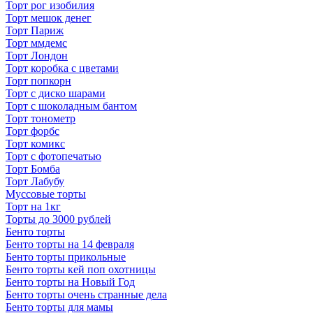
Торт рог изобилия
Торт мешок денег
Торт Париж
Торт ммдемс
Торт Лондон
Торт коробка с цветами
Торт попкорн
Торт с диско шарами
Торт с шоколадным бантом
Торт тонометр
Торт форбс
Торт комикс
Торт с фотопечатью
Торт Бомба
Торт Лабубу
Муссовые торты
Торт на 1кг
Торты до 3000 рублей
Бенто торты
Бенто торты на 14 февраля
Бенто торты прикольные
Бенто торты кей поп охотницы
Бенто торты на Новый Год
Бенто торты очень странные дела
Бенто торты для мамы