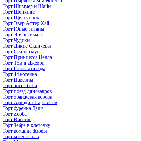
Торт Шарлотта Земляничка
Торт Шиммер и Шайн
Торт Шопкинс
Торт Щелкунчик
Торт Эвер Афтер Хай
Торт Юные титаны
Торт Энчантималс
Торт Чудики
Торт Дикие Скричеры
Торт Сейлор мун
Торт Принцесса Нелла
Торт Том и Джерри
Торт Роботы поезда
Торт 44 котенка
Торт Царевны
Торт ангел бэби
Торт поезд динозавров
Торт оранжевая корова
Торт Аркадий Паровозов
Торт буренка Даша
Торт Zooba
Торт Винтик
Торт Зебра в клеточку
Торт команда флоры
Торт котенок гав