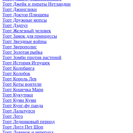
Торт Джейк и пираты Нетландии
Торт Джинглики
Торт Доктор Плюшева
Торт Дружные мопсы
Торт Дэдпул
Торт Железный человек
Торт Замок для принцессы
Торт Звездные войны
Торт Зверополис
Торт Золотая рыбка
Торт Зомби против растений
Торт История Игрушек
Торт Колобанга
Торт Колобок
Торт Король Лев
Торт Коты воители
Торт Кошечка Мари
Торт Кукутики
Торт Куми Куми
Торт Кунг-фу панда
Торт Лалалупси
Торт Лего
Торт Ледниковый период
Торт Литл Пет Шоп
Торт Львенок и черепаха