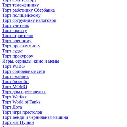
Торт таможеннику
Торт работнику Сбербанка
Торт полицейскому
Торт сотруднику налоговой
Торт учителю
Торт юристу
Торт строителю
Торт военному
Торт программисту
Торт судье
Торт прокурору
Игры, сериалы, кино и мемы
Торт PUBG
Торт социальные сети
Торт смайлик
Торт биткойн
Торт МОМО
Торт дом престарелых
Торт Warface
Торт World of Tanks
Торт Дота
Торт игра престолов
Торт Бенди и чернильная машина
Торт кот Пушин