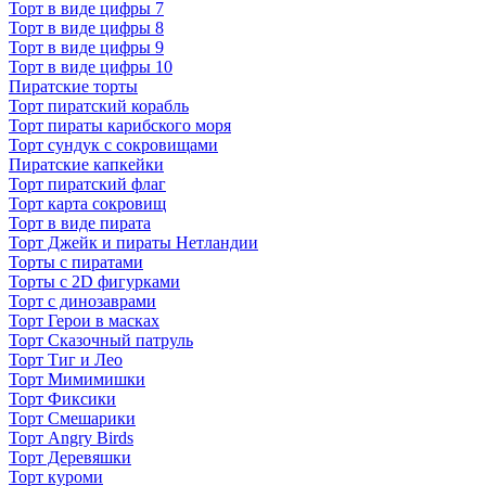
Торт в виде цифры 7
Торт в виде цифры 8
Торт в виде цифры 9
Торт в виде цифры 10
Пиратские торты
Торт пиратский корабль
Торт пираты карибского моря
Торт сундук с сокровищами
Пиратские капкейки
Торт пиратский флаг
Торт карта сокровищ
Торт в виде пирата
Торт Джейк и пираты Нетландии
Торты с пиратами
Торты с 2D фигурками
Торт с динозаврами
Торт Герои в масках
Торт Сказочный патруль
Торт Тиг и Лео
Торт Мимимишки
Торт Фиксики
Торт Смешарики
Торт Angry Birds
Торт Деревяшки
Торт куроми