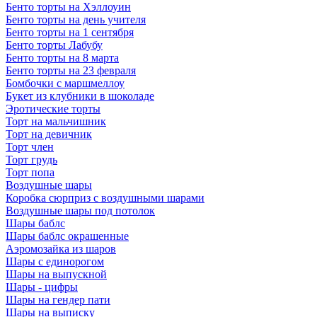
Бенто торты на Хэллоуин
Бенто торты на день учителя
Бенто торты на 1 сентября
Бенто торты Лабубу
Бенто торты на 8 марта
Бенто торты на 23 февраля
Бомбочки с маршмеллоу
Букет из клубники в шоколаде
Эротические торты
Торт на мальчишник
Торт на девичник
Торт член
Торт грудь
Торт попа
Воздушные шары
Коробка сюрприз с воздушными шарами
Воздушные шары под потолок
Шары баблс
Шары баблс окрашенные
Аэромозайка из шаров
Шары с единорогом
Шары на выпускной
Шары - цифры
Шары на гендер пати
Шары на выписку