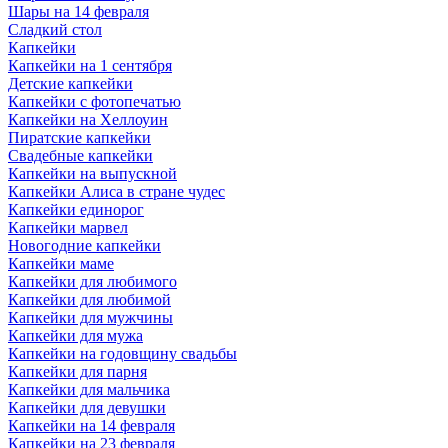
Шары на 14 февраля
Сладкий стол
Капкейки
Капкейки на 1 сентября
Детские капкейки
Капкейки с фотопечатью
Капкейки на Хеллоуин
Пиратские капкейки
Свадебные капкейки
Капкейки на выпускной
Капкейки Алиса в стране чудес
Капкейки единорог
Капкейки марвел
Новогодние капкейки
Капкейки маме
Капкейки для любимого
Капкейки для любимой
Капкейки для мужчины
Капкейки для мужа
Капкейки на годовщину свадьбы
Капкейки для парня
Капкейки для мальчика
Капкейки для девушки
Капкейки на 14 февраля
Капкейки на 23 февраля