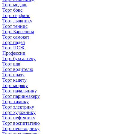
Торт медаль
Торт бокс
Торт серфинг
Торт лыжнику
Торт теннис
Торт Барселона
Торт самокат
Торт падел
Торт ПСЖ
Профессии
Торт бухгалтеру
Торт вдв
Торт водителю
Торт врачу
Торт кадету
Торт моряку
Торт начальнику
Торт парикмахеру
Торт химику
Торт электрику
Торт художнику
Торт нефтянику
Торт воспитателю
Торт переводчику
Торт архитектору