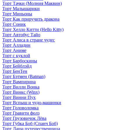
Торт Тачки (Молния Маквин)
Торт Малышарики
Торт Миньоны
Торт Как приручить дракона
Торт Соник
Торт Хелло Китти (Hello Kitty)
Торт Автобус Тайо
Торт Алиса в стране чудес
Торт Алладин
Торт Аниме
Торт с куклой
Торт Барбоскины
Торт Бейблэйд
Торт БенТен
Торт Бэтмен (Batman)
Торт Вампирина
Торт Вилли Вонка
Торт Винкс (Winx)
Торт Винни Пух
Торт Вспыш и чудо-машинки
Торт Головоломка
Торт Гравити фолз
Торт Грузовичок Лёва
Торт Губка Боб (Спанч Боб)
Торт Даша путешественница