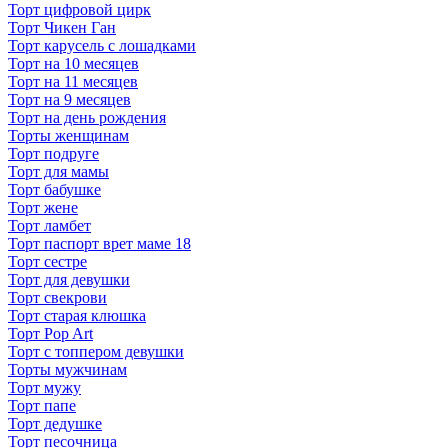
Торт цифровой цирк
Торт Чикен Ган
Торт карусель с лошадками
Торт на 10 месяцев
Торт на 11 месяцев
Торт на 9 месяцев
Торт на день рождения
Торты женщинам
Торт подруге
Торт для мамы
Торт бабушке
Торт жене
Торт ламбет
Торт паспорт врет маме 18
Торт сестре
Торт для девушки
Торт свекрови
Торт старая клюшка
Торт Pop Art
Торт с топпером девушки
Торты мужчинам
Торт мужу
Торт папе
Торт дедушке
Торт песочница