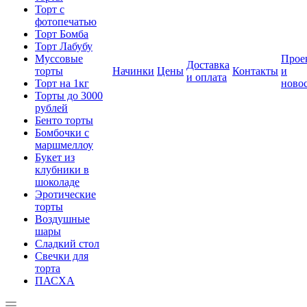
Торт с
фотопечатью
Торт Бомба
Торт Лабубу
Муссовые
Прое
Доставка
торты
Начинки
Цены
Контакты
и
и оплата
Торт на 1кг
ново
Торты до 3000
рублей
Бенто торты
Бомбочки с
маршмеллоу
Букет из
клубники в
шоколаде
Эротические
торты
Воздушные
шары
Сладкий стол
Свечки для
торта
ПАСХА