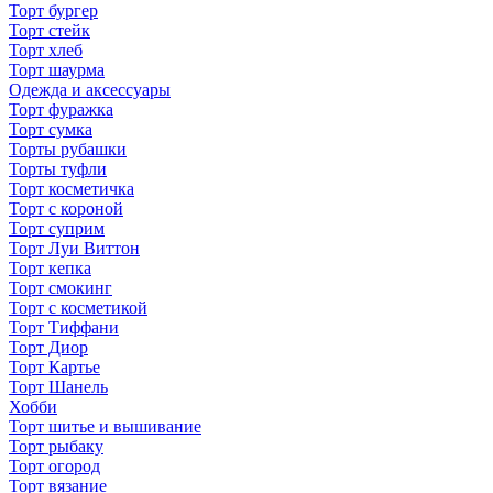
Торт бургер
Торт стейк
Торт хлеб
Торт шаурма
Одежда и аксессуары
Торт фуражка
Торт сумка
Торты рубашки
Торты туфли
Торт косметичка
Торт с короной
Торт суприм
Торт Луи Виттон
Торт кепка
Торт смокинг
Торт с косметикой
Торт Тиффани
Торт Диор
Торт Картье
Торт Шанель
Хобби
Торт шитье и вышивание
Торт рыбаку
Торт огород
Торт вязание