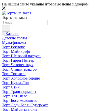
На нашем сайте указаны итоговые цены с декором
Торты на заказ
Каталог
Детские торты
Мультфильмы
Торт Роблокс
Торт Майнкрафт
Торт Щенячий патруль
Торт Гарри Поттер
Торт Человек паук
Торт Синий трактор
Торт Три кота
Торт Холодное сердце
Торт Кукла Лол
Торт Стич
Торт Трансформеры
Торт Хот Вилс
Торт Босс-молокосос
Торт Леди Баг и Супер-кот
Торт Май литл пони