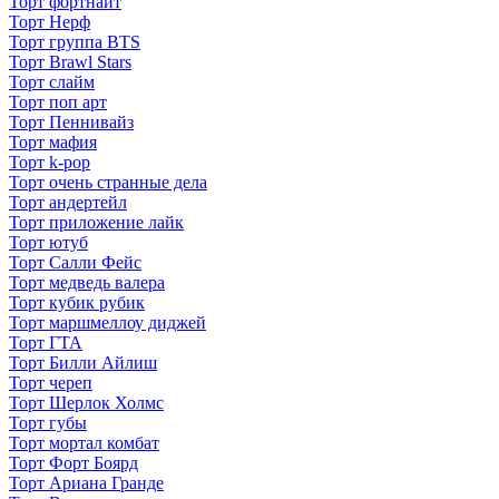
Торт фортнайт
Торт Нерф
Торт группа BTS
Торт Brawl Stars
Торт слайм
Торт поп арт
Торт Пеннивайз
Торт мафия
Торт k-pop
Торт очень странные дела
Торт андертейл
Торт приложение лайк
Торт ютуб
Торт Салли Фейс
Торт медведь валера
Торт кубик рубик
Торт маршмеллоу диджей
Торт ГТА
Торт Билли Айлиш
Торт череп
Торт Шерлок Холмс
Торт губы
Торт мортал комбат
Торт Форт Боярд
Торт Ариана Гранде