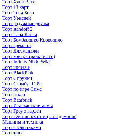
Торт Хаги Ваги
Торт 13 карт
Торт Тока Бока
Торт Уэнсдей
Торт радужные друзья
Торт standoff 2
Торт Таба Лапка
Торт Бомбардиро Крокодило
Торт гремлин
Торт Джуманджи
Торт контр страйк (кс го)
Торт Infinity Nikki Wiki
Торт underale
Торт BlackPink
Торт Спрунки
Торт Стамбул Гайс
Торт по игре Симс
Торт оскар
Торт Bearbrick
Торт Итальянские мемы
Торт Гроу э гарден
Торт кей поп охотницы на демонов
Машины и техника
Торт с машинками
Торт танк