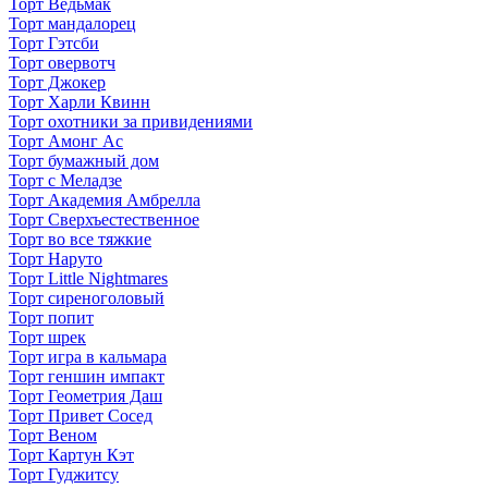
Торт Ведьмак
Торт мандалорец
Торт Гэтсби
Торт овервотч
Торт Джокер
Торт Харли Квинн
Торт охотники за привидениями
Торт Амонг Ас
Торт бумажный дом
Торт с Меладзе
Торт Академия Амбрелла
Торт Сверхъестественное
Торт во все тяжкие
Торт Наруто
Торт Little Nightmares
Торт сиреноголовый
Торт попит
Торт шрек
Торт игра в кальмара
Торт геншин импакт
Торт Геометрия Даш
Торт Привет Сосед
Торт Веном
Торт Картун Кэт
Торт Гуджитсу