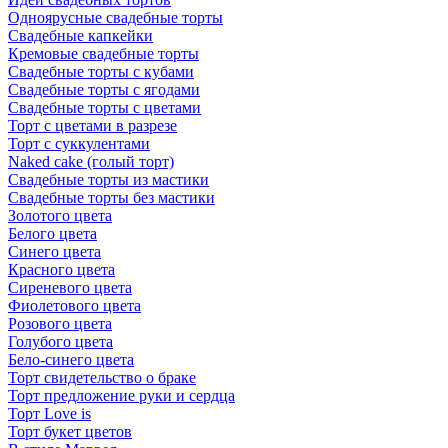
Одноярусные свадебные торты
Свадебные капкейки
Кремовые свадебные торты
Свадебные торты с кубами
Свадебные торты с ягодами
Свадебные торты с цветами
Торт с цветами в разрезе
Торт с суккулентами
Naked cake (голый торт)
Свадебные торты из мастики
Свадебные торты без мастики
Золотого цвета
Белого цвета
Синего цвета
Красного цвета
Сиреневого цвета
Фиолетового цвета
Розового цвета
Голубого цвета
Бело-синего цвета
Торт свидетельство о браке
Торт предложение руки и сердца
Торт Love is
Торт букет цветов