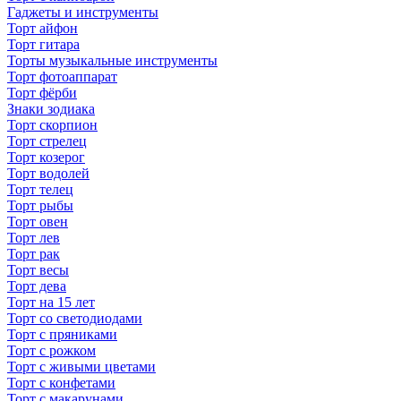
Гаджеты и инструменты
Торт айфон
Торт гитара
Торты музыкальные инструменты
Торт фотоаппарат
Торт фёрби
Знаки зодиака
Торт скорпион
Торт стрелец
Торт козерог
Торт водолей
Торт телец
Торт рыбы
Торт овен
Торт лев
Торт рак
Торт весы
Торт дева
Торт на 15 лет
Торт со светодиодами
Торт с пряниками
Торт с рожком
Торт с живыми цветами
Торт с конфетами
Торт с макарунами