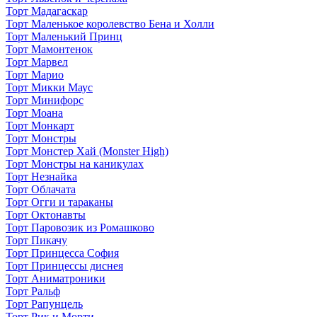
Торт Мадагаскар
Торт Маленькое королевство Бена и Холли
Торт Маленький Принц
Торт Мамонтенок
Торт Марвел
Торт Марио
Торт Микки Маус
Торт Минифорс
Торт Моана
Торт Монкарт
Торт Монстры
Торт Монстер Хай (Monster High)
Торт Монстры на каникулах
Торт Незнайка
Торт Облачата
Торт Огги и тараканы
Торт Октонавты
Торт Паровозик из Ромашково
Торт Пикачу
Торт Принцесса София
Торт Принцессы диснея
Торт Аниматроники
Торт Ральф
Торт Рапунцель
Торт Рик и Морти