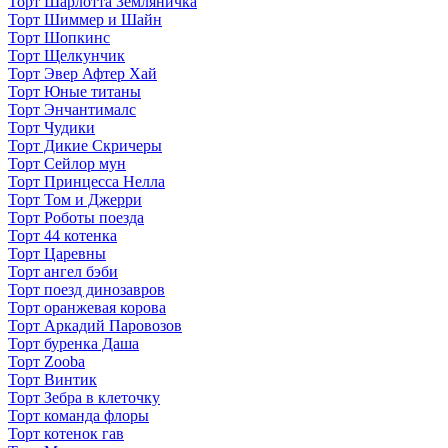
Торт Шарлотта Земляничка
Торт Шиммер и Шайн
Торт Шопкинс
Торт Щелкунчик
Торт Эвер Афтер Хай
Торт Юные титаны
Торт Энчантималс
Торт Чудики
Торт Дикие Скричеры
Торт Сейлор мун
Торт Принцесса Нелла
Торт Том и Джерри
Торт Роботы поезда
Торт 44 котенка
Торт Царевны
Торт ангел бэби
Торт поезд динозавров
Торт оранжевая корова
Торт Аркадий Паровозов
Торт буренка Даша
Торт Zooba
Торт Винтик
Торт Зебра в клеточку
Торт команда флоры
Торт котенок гав