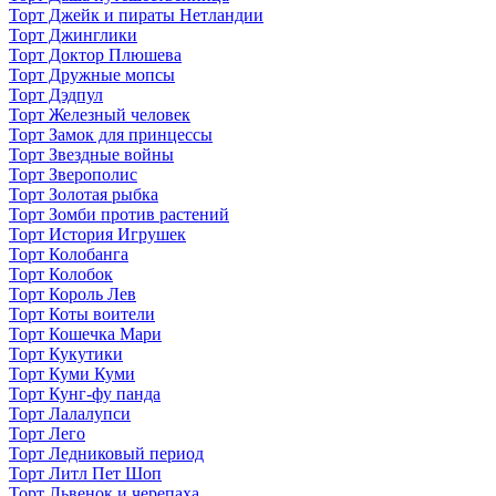
Торт Джейк и пираты Нетландии
Торт Джинглики
Торт Доктор Плюшева
Торт Дружные мопсы
Торт Дэдпул
Торт Железный человек
Торт Замок для принцессы
Торт Звездные войны
Торт Зверополис
Торт Золотая рыбка
Торт Зомби против растений
Торт История Игрушек
Торт Колобанга
Торт Колобок
Торт Король Лев
Торт Коты воители
Торт Кошечка Мари
Торт Кукутики
Торт Куми Куми
Торт Кунг-фу панда
Торт Лалалупси
Торт Лего
Торт Ледниковый период
Торт Литл Пет Шоп
Торт Львенок и черепаха