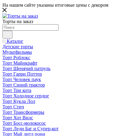
На нашем сайте указаны итоговые цены с декором
Торты на заказ
Каталог
Детские торты
Мультфильмы
Торт Роблокс
Торт Майнкрафт
Торт Щенячий патруль
Торт Гарри Поттер
Торт Человек паук
Торт Синий трактор
Торт Три кота
Торт Холодное сердце
Торт Кукла Лол
Торт Стич
Торт Трансформеры
Торт Хот Вилс
Торт Босс-молокосос
Торт Леди Баг и Супер-кот
Торт Май литл пони