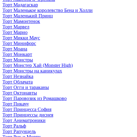
Торт Мадагаскар
Торт Маленькое королевство Бена и Холли
Торт Маленький Принц
Торт Мамонтенок
Торт Марвел
Торт Марио
Торт Микки Маус
Торт Минифорс
Торт Моана
Торт Монкарт
Торт Монстры
Торт Монстер Хай (Monster High)
Торт Монстры на каникулах
Торт Незнайка
Торт Облачата
Торт Огги и тараканы
Торт Октонавты
Торт Паровозик из Ромашково
Торт Пикачу
Торт Принцесса София
Торт Принцессы диснея
Торт Аниматроники
Торт Ральф
Торт Рапунцель
Торт Рик и Морти