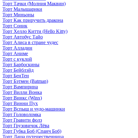
Торт Тачки (Молния Маквин)
Торт Малышарики
Торт Миньоны
Торт Как приручить дракона
Торт Соник
Торт Хелло Китти (Hello Kitty)
Торт Автобус Тайо
Торт Алиса в стране чудес
Торт Алладин
Торт Аниме
Торт с куклой
Торт Барбоскины
Торт Бейблэйд
Торт БенТен
Торт Бэтмен (Batman)
Торт Вампирина
Торт Вилли Вонка
Торт Винкс (Winx)
Торт Винни Пух
Торт Вспыш и чудо-машинки
Торт Головоломка
Торт Гравити фолз
Торт Грузовичок Лёва
Торт Губка Боб (Спанч Боб)
Торт Даша путешественница