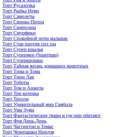
Торт Русалочка
Торт Рыбка Немо
Торт Самолеты
Торт Свинка Пеппа
Торт Симпсоны
Торт Смурфики
Торт Спокойной ночи малыши
Торт Стар против сил зла
Торт Супер крылья
Торт Супермен (Superman)
Торт Суперкрошки
Торт Тайная жизнь домашних животных
Торт Тима и Тома
Торт Тини Лав
Торт Тоботы
Торт Том и Анжела
Торт Три котенка
Торт Тролли
Торт Удивительный мир Гамбола
Торт Уми Зуми
Торт Фантастические твари и где они обитают
Торт Фея Динь-Динь
Торт Чаггинтон и Томас
Торт Черепашки Ниндзя