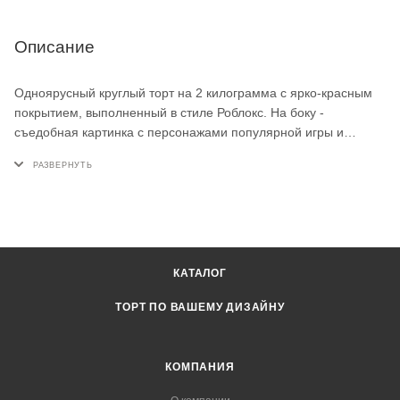
Описание
Одноярусный круглый торт на 2 килограмма с ярко-красным
покрытием, выполненный в стиле Роблокс. На боку -
съедобная картинка с персонажами популярной игры и
крупной надписью ROBLOX, а верх украшен узнаваемым
логотипом в виде буквы R. Для Никиты на этот торт выбрали
начинку молочная девочка с клубникой.
КАТАЛОГ
ТОРТ ПО ВАШЕМУ ДИЗАЙНУ
КОМПАНИЯ