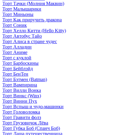
Торт Тачки (Молния Маквин)
Торт Малышарики
Торт Миньоны
Торт Как приручить дракона
Торт Соник
Торт Хелло Китти (Hello Kitty)
Торт Автобус Тайо
Торт Алиса в стране чудес
Торт Алладин
Торт Аниме
Торт с куклой
Торт Барбоскины
Торт Бейблэйд
Торт БенТен
Торт Бэтмен (Batman)
Торт Вампирина
Торт Вилли Вонка
Торт Винкс (Winx)
Торт Винни Пух
Торт Вспыш и чудо-машинки
Торт Головоломка
Торт Гравити фолз
Торт Грузовичок Лёва
Торт Губка Боб (Спанч Боб)
Торт Даша путешественница