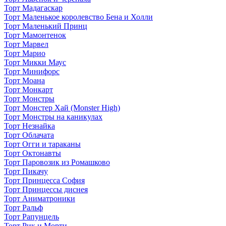
Торт Мадагаскар
Торт Маленькое королевство Бена и Холли
Торт Маленький Принц
Торт Мамонтенок
Торт Марвел
Торт Марио
Торт Микки Маус
Торт Минифорс
Торт Моана
Торт Монкарт
Торт Монстры
Торт Монстер Хай (Monster High)
Торт Монстры на каникулах
Торт Незнайка
Торт Облачата
Торт Огги и тараканы
Торт Октонавты
Торт Паровозик из Ромашково
Торт Пикачу
Торт Принцесса София
Торт Принцессы диснея
Торт Аниматроники
Торт Ральф
Торт Рапунцель
Торт Рик и Морти