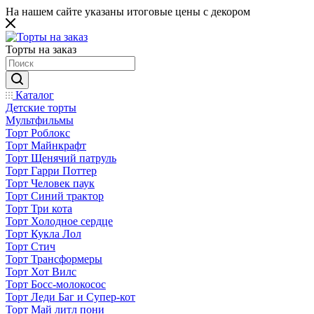
На нашем сайте указаны итоговые цены с декором
Торты на заказ
Каталог
Детские торты
Мультфильмы
Торт Роблокс
Торт Майнкрафт
Торт Щенячий патруль
Торт Гарри Поттер
Торт Человек паук
Торт Синий трактор
Торт Три кота
Торт Холодное сердце
Торт Кукла Лол
Торт Стич
Торт Трансформеры
Торт Хот Вилс
Торт Босс-молокосос
Торт Леди Баг и Супер-кот
Торт Май литл пони