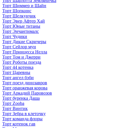
Торт Шарлотта Земляничка
Торт Шиммер и Шайн
Торт Шопкинс
Торт Щелкунчик
Торт Эвер Афтер Хай
Торт Юные титаны
Торт Энчантималс
Торт Чудики
Торт Дикие Скричеры
Торт Сейлор мун
Торт Принцесса Нелла
Торт Том и Джерри
Торт Роботы поезда
Торт 44 котенка
Торт Царевны
Торт ангел бэби
Торт поезд динозавров
Торт оранжевая корова
Торт Аркадий Паровозов
Торт буренка Даша
Торт Zooba
Торт Винтик
Торт Зебра в клеточку
Торт команда флоры
Торт котенок гав