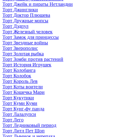
Торт Джейк и пираты Нетландии
Торт Джинглики
Торт Доктор Плюшева
Торт Дружные мопсы
Торт Дэдпул
Торт Железный человек
Торт Замок для принцессы
Торт Звездные войны
Торт Зверополис
Торт Золотая рыбка
Торт Зомби против растений
Торт История Игрушек
Торт Колобанга
Торт Колобок
Торт Король Лев
Торт Коты воители
Торт Кошечка Мари
Торт Кукутики
Торт Куми Куми
Торт Кунг-фу панда
Торт Лалалупси
Торт Лего
Торт Ледниковый период
Торт Литл Пет Шоп
Торт Львенок и черепаха