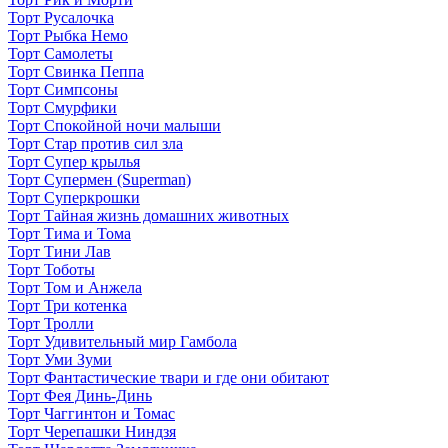
Торт Русалочка
Торт Рыбка Немо
Торт Самолеты
Торт Свинка Пеппа
Торт Симпсоны
Торт Смурфики
Торт Спокойной ночи малыши
Торт Стар против сил зла
Торт Супер крылья
Торт Супермен (Superman)
Торт Суперкрошки
Торт Тайная жизнь домашних животных
Торт Тима и Тома
Торт Тини Лав
Торт Тоботы
Торт Том и Анжела
Торт Три котенка
Торт Тролли
Торт Удивительный мир Гамбола
Торт Уми Зуми
Торт Фантастические твари и где они обитают
Торт Фея Динь-Динь
Торт Чаггинтон и Томас
Торт Черепашки Ниндзя