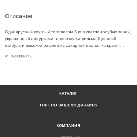
Описание
Одноярусный круглый торт весом 3 кг в светло-голубых тонах,
украшенный фигурками героев мультфильма Щенячий
патруль и высокой башней из сахарной пасты. По краю -
разноцветные шарики, флажки и надпись с именем, а
спереди яркая цифра 3. Такой детский торт на заказ для
поклонника Щенячьего патруля - каждый гость узнает
любимых щенков с первого взгляда.
КАТАЛОГ
ТОРТ ПО ВАШЕМУ ДИЗАЙНУ
КОМПАНИЯ