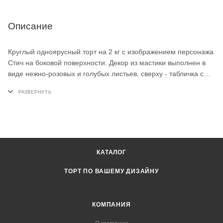
Описание
Круглый одноярусный торт на 2 кг с изображением персонажа
Стич на боковой поверхности. Декор из мастики выполнен в
виде нежно-розовых и голубых листьев, сверху - табличка с
именем и декоративные сахарные бусины. Такой десерт
отлично подойдёт для детского праздника или дня рождения
поклонницы Стича.
КАТАЛОГ
ТОРТ ПО ВАШЕМУ ДИЗАЙНУ
КОМПАНИЯ