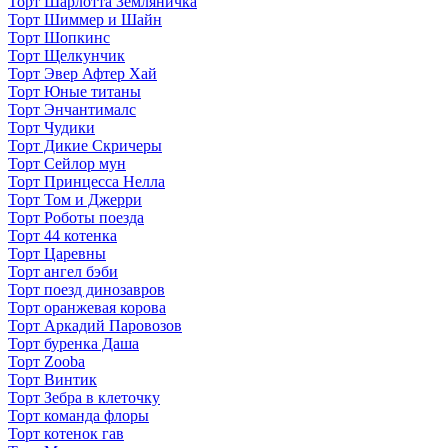
Торт Шарлотта Земляничка
Торт Шиммер и Шайн
Торт Шопкинс
Торт Щелкунчик
Торт Эвер Афтер Хай
Торт Юные титаны
Торт Энчантималс
Торт Чудики
Торт Дикие Скричеры
Торт Сейлор мун
Торт Принцесса Нелла
Торт Том и Джерри
Торт Роботы поезда
Торт 44 котенка
Торт Царевны
Торт ангел бэби
Торт поезд динозавров
Торт оранжевая корова
Торт Аркадий Паровозов
Торт буренка Даша
Торт Zooba
Торт Винтик
Торт Зебра в клеточку
Торт команда флоры
Торт котенок гав