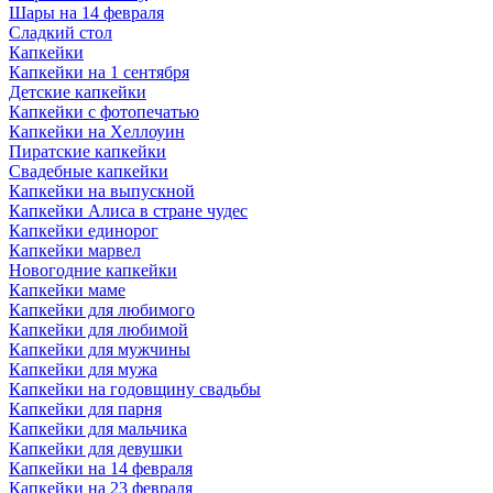
Шары на 14 февраля
Сладкий стол
Капкейки
Капкейки на 1 сентября
Детские капкейки
Капкейки с фотопечатью
Капкейки на Хеллоуин
Пиратские капкейки
Свадебные капкейки
Капкейки на выпускной
Капкейки Алиса в стране чудес
Капкейки единорог
Капкейки марвел
Новогодние капкейки
Капкейки маме
Капкейки для любимого
Капкейки для любимой
Капкейки для мужчины
Капкейки для мужа
Капкейки на годовщину свадьбы
Капкейки для парня
Капкейки для мальчика
Капкейки для девушки
Капкейки на 14 февраля
Капкейки на 23 февраля