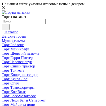
На нашем сайте указаны итоговые цены с декором
Торты на заказ
Каталог
Детские торты
Мультфильмы
Торт Роблокс
Торт Майнкрафт
Торт Щенячий патруль
Торт Гарри Поттер
Торт Человек паук
Торт Синий трактор
Торт Три кота
Торт Холодное сердце
Торт Кукла Лол
Торт Стич
Торт Трансформеры
Торт Хот Вилс
Торт Босс-молокосос
Торт Леди Баг и Супер-кот
Торт Май литл пони