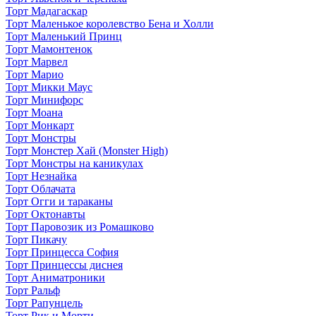
Торт Мадагаскар
Торт Маленькое королевство Бена и Холли
Торт Маленький Принц
Торт Мамонтенок
Торт Марвел
Торт Марио
Торт Микки Маус
Торт Минифорс
Торт Моана
Торт Монкарт
Торт Монстры
Торт Монстер Хай (Monster High)
Торт Монстры на каникулах
Торт Незнайка
Торт Облачата
Торт Огги и тараканы
Торт Октонавты
Торт Паровозик из Ромашково
Торт Пикачу
Торт Принцесса София
Торт Принцессы диснея
Торт Аниматроники
Торт Ральф
Торт Рапунцель
Торт Рик и Морти