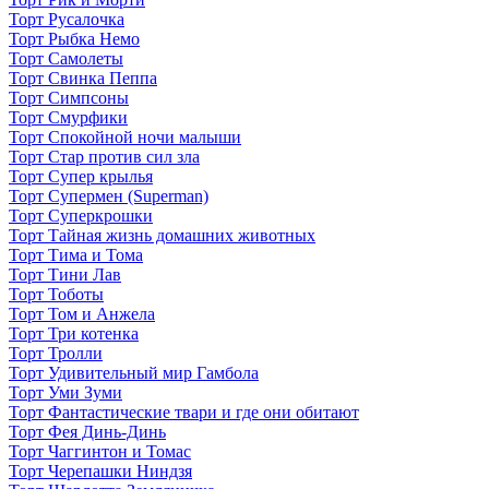
Торт Русалочка
Торт Рыбка Немо
Торт Самолеты
Торт Свинка Пеппа
Торт Симпсоны
Торт Смурфики
Торт Спокойной ночи малыши
Торт Стар против сил зла
Торт Супер крылья
Торт Супермен (Superman)
Торт Суперкрошки
Торт Тайная жизнь домашних животных
Торт Тима и Тома
Торт Тини Лав
Торт Тоботы
Торт Том и Анжела
Торт Три котенка
Торт Тролли
Торт Удивительный мир Гамбола
Торт Уми Зуми
Торт Фантастические твари и где они обитают
Торт Фея Динь-Динь
Торт Чаггинтон и Томас
Торт Черепашки Ниндзя