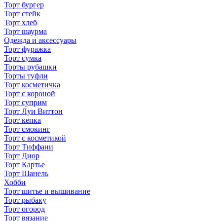
Торт бургер
Торт стейк
Торт хлеб
Торт шаурма
Одежда и аксессуары
Торт фуражка
Торт сумка
Торты рубашки
Торты туфли
Торт косметичка
Торт с короной
Торт суприм
Торт Луи Виттон
Торт кепка
Торт смокинг
Торт с косметикой
Торт Тиффани
Торт Диор
Торт Картье
Торт Шанель
Хобби
Торт шитье и вышивание
Торт рыбаку
Торт огород
Торт вязание