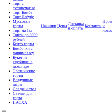
Торт с
фотопечатью
Торт Бомба
Торт Лабубу
Муссовые
Прое
Доставка
торты
Начинки
Цены
Контакты
и
и оплата
Торт на 1кг
ново
Торты до 3000
рублей
Бенто торты
Бомбочки с
маршмеллоу
Букет из
клубники в
шоколаде
Эротические
торты
Воздушные
шары
Сладкий стол
Свечки для
торта
ПАСХА