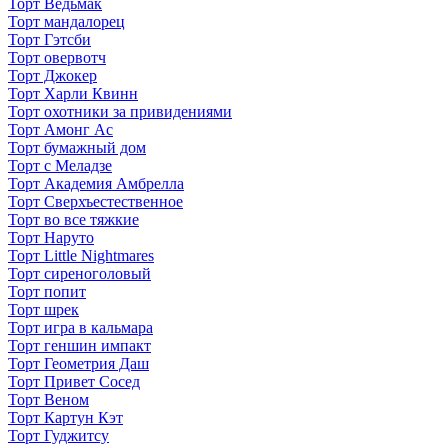
Торт Ведьмак
Торт мандалорец
Торт Гэтсби
Торт овервотч
Торт Джокер
Торт Харли Квинн
Торт охотники за привидениями
Торт Амонг Ас
Торт бумажный дом
Торт с Меладзе
Торт Академия Амбрелла
Торт Сверхъестественное
Торт во все тяжкие
Торт Наруто
Торт Little Nightmares
Торт сиреноголовый
Торт попит
Торт шрек
Торт игра в кальмара
Торт геншин импакт
Торт Геометрия Даш
Торт Привет Сосед
Торт Веном
Торт Картун Кэт
Торт Гуджитсу