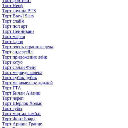
Торт фортнайт
Торт Нерф
Торт группа BTS
Торт Brawl Stars
Торт слайм
Торт поп арт
Торт Пеннивайз
Торт мафия
Торт k-pop
Торт очень странные дела
Торт андертейл
Торт приложение лайк
Торт ютуб
Торт Салли Фейс
Торт медведь валера
Торт кубик рубик
Торт маршмеллоу диджей
Торт ГТА
Торт Билли Айлиш
Торт череп
Торт Шерлок Холмс
Торт губы
Торт мортал комбат
Торт Форт Боярд
Торт Ариана Гранде