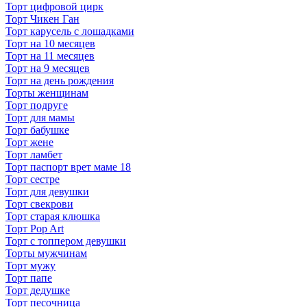
Торт цифровой цирк
Торт Чикен Ган
Торт карусель с лошадками
Торт на 10 месяцев
Торт на 11 месяцев
Торт на 9 месяцев
Торт на день рождения
Торты женщинам
Торт подруге
Торт для мамы
Торт бабушке
Торт жене
Торт ламбет
Торт паспорт врет маме 18
Торт сестре
Торт для девушки
Торт свекрови
Торт старая клюшка
Торт Pop Art
Торт с топпером девушки
Торты мужчинам
Торт мужу
Торт папе
Торт дедушке
Торт песочница