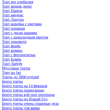
Торт рог изобилия
Торт мешок денег
Торт Париж
Торт ммдемс
Торт Лондон
Торт коробка с цветами
Торт попкорн
Торт с диско шарами
Торт с шоколадным бантом
Торт тонометр
Торт форбс
Торт комикс
Торт с фотопечатью
Торт Бомба
Торт Лабубу
Муссовые торты
Торт на 1кг
Торты до 3000 рублей
Бенто торты
Бенто торты на 14 февраля
Бенто торты прикольные
Бенто торты кей поп охотницы
Бенто торты на Новый Год
Бенто торты очень странные дела
Бенто торты для мамы