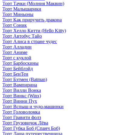
Торт Тачки (Молния Маквин)
Торт Малышарики
Торт Миньоны
Торт Как приручить дракона
Торт Соник
Торт Хелло Китти (Hello Kitty)
Торт Автобус Тайо
Торт Алиса в стране чудес
Торт Алладин
Торт Аниме
Торт с куклой
Торт Барбоскины
Торт Бейблэйд
Торт БенТен
Торт Бэтмен (Batman)
Торт Вампирина
Торт Вилли Вонка
Торт Винкс (Winx)
Торт Винни Пух
Торт Вспыш и чудо-машинки
Торт Головоломка
Торт Гравити фолз
Торт Грузовичок Лёва
Торт Губка Боб (Спанч Боб)
Торт Даша путешественница