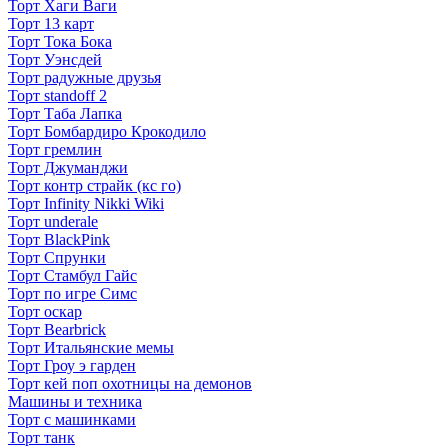
Торт Хаги Ваги
Торт 13 карт
Торт Тока Бока
Торт Уэнсдей
Торт радужные друзья
Торт standoff 2
Торт Таба Лапка
Торт Бомбардиро Крокодило
Торт гремлин
Торт Джуманджи
Торт контр страйк (кс го)
Торт Infinity Nikki Wiki
Торт underale
Торт BlackPink
Торт Спрунки
Торт Стамбул Гайс
Торт по игре Симс
Торт оскар
Торт Bearbrick
Торт Итальянские мемы
Торт Гроу э гарден
Торт кей поп охотницы на демонов
Машины и техника
Торт с машинками
Торт танк