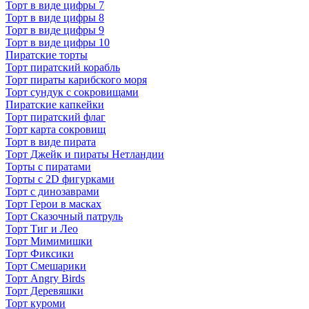
Торт в виде цифры 7
Торт в виде цифры 8
Торт в виде цифры 9
Торт в виде цифры 10
Пиратские торты
Торт пиратский корабль
Торт пираты карибского моря
Торт сундук с сокровищами
Пиратские капкейки
Торт пиратский флаг
Торт карта сокровищ
Торт в виде пирата
Торт Джейк и пираты Нетландии
Торты с пиратами
Торты с 2D фигурками
Торт с динозаврами
Торт Герои в масках
Торт Сказочный патруль
Торт Тиг и Лео
Торт Мимимишки
Торт Фиксики
Торт Смешарики
Торт Angry Birds
Торт Деревяшки
Торт куроми