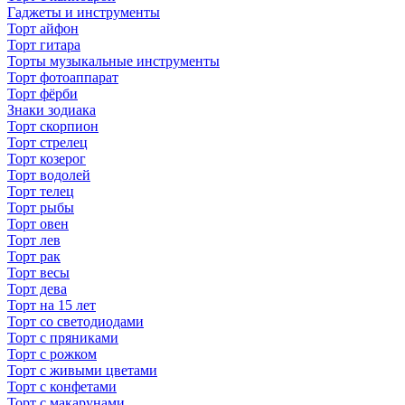
Гаджеты и инструменты
Торт айфон
Торт гитара
Торты музыкальные инструменты
Торт фотоаппарат
Торт фёрби
Знаки зодиака
Торт скорпион
Торт стрелец
Торт козерог
Торт водолей
Торт телец
Торт рыбы
Торт овен
Торт лев
Торт рак
Торт весы
Торт дева
Торт на 15 лет
Торт со светодиодами
Торт с пряниками
Торт с рожком
Торт с живыми цветами
Торт с конфетами
Торт с макарунами