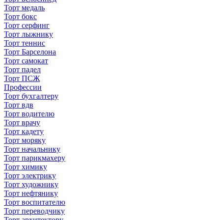
Торт медаль
Торт бокс
Торт серфинг
Торт лыжнику
Торт теннис
Торт Барселона
Торт самокат
Торт падел
Торт ПСЖ
Профессии
Торт бухгалтеру
Торт вдв
Торт водителю
Торт врачу
Торт кадету
Торт моряку
Торт начальнику
Торт парикмахеру
Торт химику
Торт электрику
Торт художнику
Торт нефтянику
Торт воспитателю
Торт переводчику
Торт архитектору