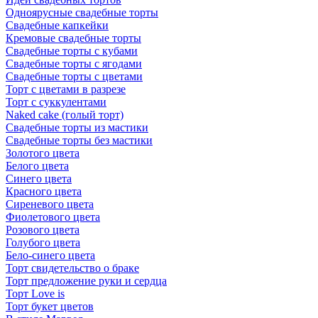
Одноярусные свадебные торты
Свадебные капкейки
Кремовые свадебные торты
Свадебные торты с кубами
Свадебные торты с ягодами
Свадебные торты с цветами
Торт с цветами в разрезе
Торт с суккулентами
Naked cake (голый торт)
Свадебные торты из мастики
Свадебные торты без мастики
Золотого цвета
Белого цвета
Синего цвета
Красного цвета
Сиреневого цвета
Фиолетового цвета
Розового цвета
Голубого цвета
Бело-синего цвета
Торт свидетельство о браке
Торт предложение руки и сердца
Торт Love is
Торт букет цветов