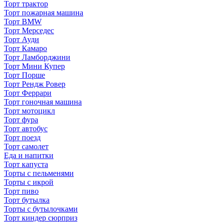
Торт трактор
Торт пожарная машина
Торт BMW
Торт Мерседес
Торт Ауди
Торт Камаро
Торт Ламборджини
Торт Мини Купер
Торт Порше
Торт Рендж Ровер
Торт Феррари
Торт гоночная машина
Торт мотоцикл
Торт фура
Торт автобус
Торт поезд
Торт самолет
Еда и напитки
Торт капуста
Торты с пельменями
Торты с икрой
Торт пиво
Торт бутылка
Торты с бутылочками
Торт киндер сюрприз