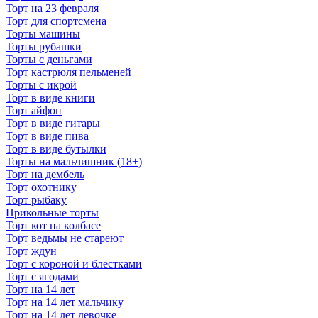
Торт на 23 февраля
Торт для спортсмена
Торты машины
Торты рубашки
Торты с деньгами
Торт кастрюля пельменей
Торты с икрой
Торт в виде книги
Торт айфон
Торт в виде гитары
Торт в виде пива
Торт в виде бутылки
Торты на мальчишник (18+)
Торт на дембель
Торт охотнику
Торт рыбаку
Прикольные торты
Торт кот на колбасе
Торт ведьмы не стареют
Торт ждун
Торт с короной и блестками
Торт с ягодами
Торт на 14 лет
Торт на 14 лет мальчику
Торт на 14 лет девочке