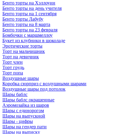
Бенто торты на Хэллоуин
Бенто торты на день учителя
Бенто торты на 1 сентября
Бенто торты Лабубу
Бенто торты на 8 марта
Бенто торты на 23 февраля
Бомбочки с маршмеллоу
Букет из клубники в шоколаде
Эротические торты
Торт на мальчишник
Торт на девичник
Торт член
Торт грудь
Торт попа
Воздушные шары
Коробка сюрприз с воздушными шарами
Воздушные шары под потолок
Шары баблс
Шары баблс окрашенные
Аэромозайка из шаров
Шары с единорогом
Шары на выпускной
Шары - цифры
Шары на гендер пати
Шары на выписку