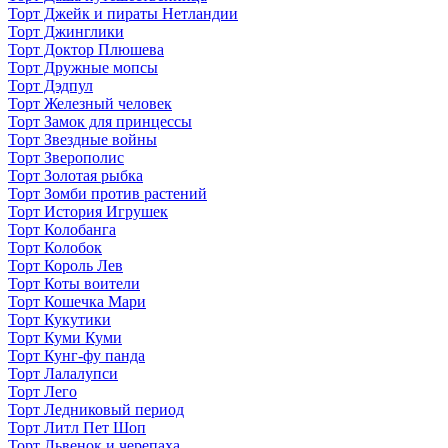
Торт Джейк и пираты Нетландии
Торт Джинглики
Торт Доктор Плюшева
Торт Дружные мопсы
Торт Дэдпул
Торт Железный человек
Торт Замок для принцессы
Торт Звездные войны
Торт Зверополис
Торт Золотая рыбка
Торт Зомби против растений
Торт История Игрушек
Торт Колобанга
Торт Колобок
Торт Король Лев
Торт Коты воители
Торт Кошечка Мари
Торт Кукутики
Торт Куми Куми
Торт Кунг-фу панда
Торт Лалалупси
Торт Лего
Торт Ледниковый период
Торт Литл Пет Шоп
Торт Львенок и черепаха