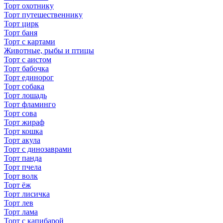
Торт охотнику
Торт путешественнику
Торт цирк
Торт баня
Торт с картами
Животные, рыбы и птицы
Торт с аистом
Торт бабочка
Торт единорог
Торт собака
Торт лошадь
Торт фламинго
Торт сова
Торт жираф
Торт кошка
Торт акула
Торт с динозаврами
Торт панда
Торт пчела
Торт волк
Торт ёж
Торт лисичка
Торт лев
Торт лама
Торт с капибарой