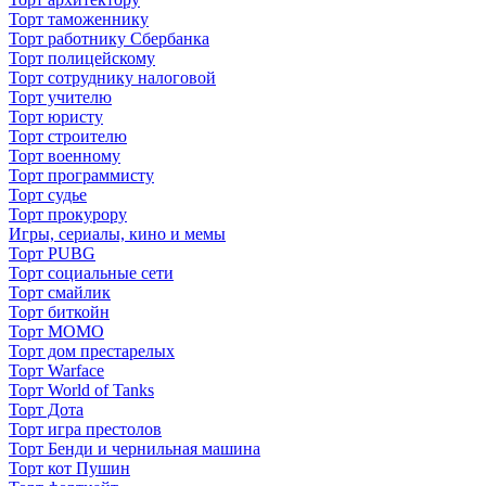
Торт таможеннику
Торт работнику Сбербанка
Торт полицейскому
Торт сотруднику налоговой
Торт учителю
Торт юристу
Торт строителю
Торт военному
Торт программисту
Торт судье
Торт прокурору
Игры, сериалы, кино и мемы
Торт PUBG
Торт социальные сети
Торт смайлик
Торт биткойн
Торт МОМО
Торт дом престарелых
Торт Warface
Торт World of Tanks
Торт Дота
Торт игра престолов
Торт Бенди и чернильная машина
Торт кот Пушин