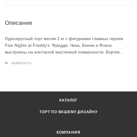
Описание
Одноярусный торт весом 2 кг с фигурками главных героев
Five Nights at Freddy’s: Фредди, Чика, Бонни и Фокси
выстроены на клетчатой мастичной поверхности. Бортик
декорирован красным «подтёком», печеньем, мармеладом и
разноцветными драже. Такой десерт на заказ станет центром
дня рождения для поклонника игры в 10 лет.
КАТАЛОГ
ТОРТ ПО ВАШЕМУ ДИЗАЙНУ
КОМПАНИЯ