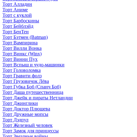
Торт Алладин
Торт Аниме
Торт с куклой
Торт Барбоскины
Торт Бейблэйд
Торт БенТен
Торт Бэтмен (Batman)
Торт Вампирина
Торт Вилли Вонка
Торт Винкс (Winx)
Торт Винни Пух
Торт Вспыш и чудо-машинки
Торт Головоломка
Торт Гравити фолз
Торт Грузовичок Лёва
Торт Губка Боб (Спанч Боб)
Торт Даша путешественница
Торт Джейк и пираты Нетландии
Торт Джинглики
Торт Доктор Плюшева
Торт Дружные мопсы
Торт Дэдпул
Торт Железный человек
Торт Замок для принцессы
Торт Звездные войны