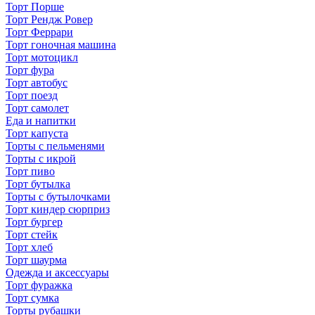
Торт Порше
Торт Рендж Ровер
Торт Феррари
Торт гоночная машина
Торт мотоцикл
Торт фура
Торт автобус
Торт поезд
Торт самолет
Еда и напитки
Торт капуста
Торты с пельменями
Торты с икрой
Торт пиво
Торт бутылка
Торты с бутылочками
Торт киндер сюрприз
Торт бургер
Торт стейк
Торт хлеб
Торт шаурма
Одежда и аксессуары
Торт фуражка
Торт сумка
Торты рубашки