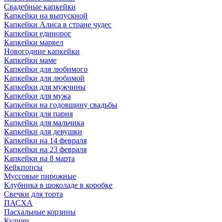
Свадебные капкейки
Капкейки на выпускной
Капкейки Алиса в стране чудес
Капкейки единорог
Капкейки марвел
Новогодние капкейки
Капкейки маме
Капкейки для любимого
Капкейки для любимой
Капкейки для мужчины
Капкейки для мужа
Капкейки на годовщину свадьбы
Капкейки для парня
Капкейки для мальчика
Капкейки для девушки
Капкейки на 14 февраля
Капкейки на 23 февраля
Капкейки на 8 марта
Кейкпопсы
Муссовые пирожные
Клубника в шоколаде в коробке
Свечки для торта
ПАСХА
Пасхальные корзины
Куличи