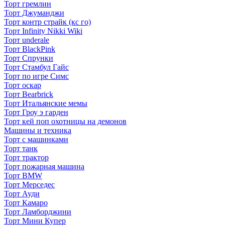
Торт гремлин
Торт Джуманджи
Торт контр страйк (кс го)
Торт Infinity Nikki Wiki
Торт underale
Торт BlackPink
Торт Спрунки
Торт Стамбул Гайс
Торт по игре Симс
Торт оскар
Торт Bearbrick
Торт Итальянские мемы
Торт Гроу э гарден
Торт кей поп охотницы на демонов
Машины и техника
Торт с машинками
Торт танк
Торт трактор
Торт пожарная машина
Торт BMW
Торт Мерседес
Торт Ауди
Торт Камаро
Торт Ламборджини
Торт Мини Купер