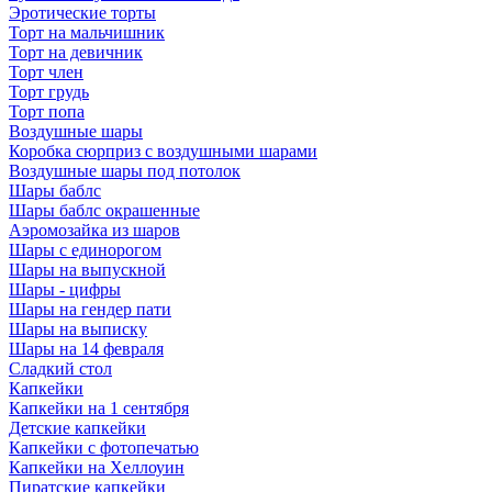
Эротические торты
Торт на мальчишник
Торт на девичник
Торт член
Торт грудь
Торт попа
Воздушные шары
Коробка сюрприз с воздушными шарами
Воздушные шары под потолок
Шары баблс
Шары баблс окрашенные
Аэромозайка из шаров
Шары с единорогом
Шары на выпускной
Шары - цифры
Шары на гендер пати
Шары на выписку
Шары на 14 февраля
Сладкий стол
Капкейки
Капкейки на 1 сентября
Детские капкейки
Капкейки с фотопечатью
Капкейки на Хеллоуин
Пиратские капкейки