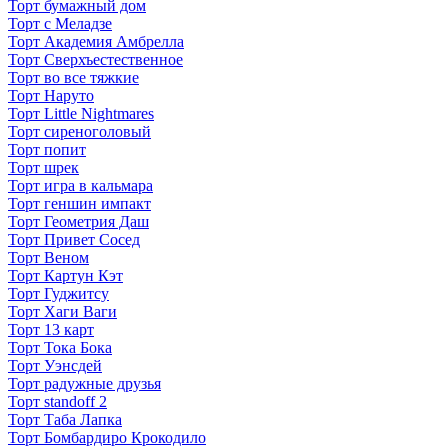
Торт бумажный дом
Торт с Меладзе
Торт Академия Амбрелла
Торт Сверхъестественное
Торт во все тяжкие
Торт Наруто
Торт Little Nightmares
Торт сиреноголовый
Торт попит
Торт шрек
Торт игра в кальмара
Торт геншин импакт
Торт Геометрия Даш
Торт Привет Сосед
Торт Веном
Торт Картун Кэт
Торт Гуджитсу
Торт Хаги Ваги
Торт 13 карт
Торт Тока Бока
Торт Уэнсдей
Торт радужные друзья
Торт standoff 2
Торт Таба Лапка
Торт Бомбардиро Крокодило