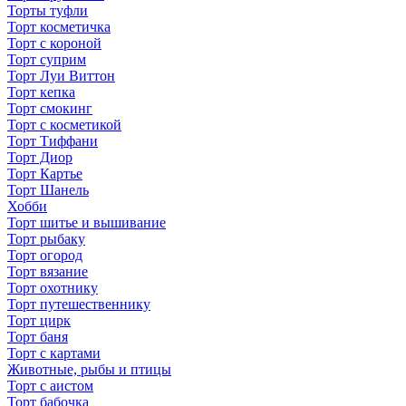
Торты туфли
Торт косметичка
Торт с короной
Торт суприм
Торт Луи Виттон
Торт кепка
Торт смокинг
Торт с косметикой
Торт Тиффани
Торт Диор
Торт Картье
Торт Шанель
Хобби
Торт шитье и вышивание
Торт рыбаку
Торт огород
Торт вязание
Торт охотнику
Торт путешественнику
Торт цирк
Торт баня
Торт с картами
Животные, рыбы и птицы
Торт с аистом
Торт бабочка