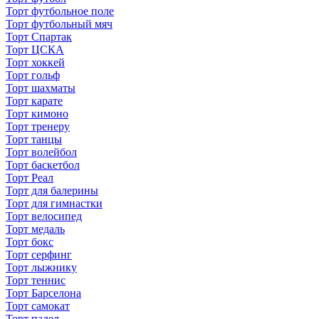
Торт футбольное поле
Торт футбольный мяч
Торт Спартак
Торт ЦСКА
Торт хоккей
Торт гольф
Торт шахматы
Торт карате
Торт кимоно
Торт тренеру
Торт танцы
Торт волейбол
Торт баскетбол
Торт Реал
Торт для балерины
Торт для гимнастки
Торт велосипед
Торт медаль
Торт бокс
Торт серфинг
Торт лыжнику
Торт теннис
Торт Барселона
Торт самокат
Торт падел