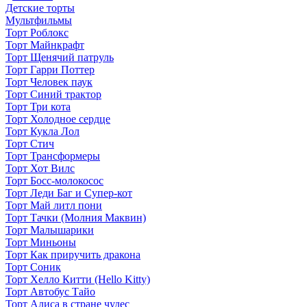
Детские торты
Мультфильмы
Торт Роблокс
Торт Майнкрафт
Торт Щенячий патруль
Торт Гарри Поттер
Торт Человек паук
Торт Синий трактор
Торт Три кота
Торт Холодное сердце
Торт Кукла Лол
Торт Стич
Торт Трансформеры
Торт Хот Вилс
Торт Босс-молокосос
Торт Леди Баг и Супер-кот
Торт Май литл пони
Торт Тачки (Молния Маквин)
Торт Малышарики
Торт Миньоны
Торт Как приручить дракона
Торт Соник
Торт Хелло Китти (Hello Kitty)
Торт Автобус Тайо
Торт Алиса в стране чудес