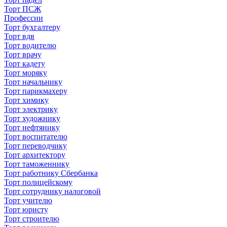
Торт ПСЖ
Профессии
Торт бухгалтеру
Торт вдв
Торт водителю
Торт врачу
Торт кадету
Торт моряку
Торт начальнику
Торт парикмахеру
Торт химику
Торт электрику
Торт художнику
Торт нефтянику
Торт воспитателю
Торт переводчику
Торт архитектору
Торт таможеннику
Торт работнику Сбербанка
Торт полицейскому
Торт сотруднику налоговой
Торт учителю
Торт юристу
Торт строителю