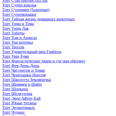
Торт Стар против сил зла
Торт Супер крылья
Торт Супермен (Superman)
Торт Суперкрошки
Торт Тайная жизнь домашних животных
Торт Тима и Тома
Торт Тини Лав
Торт Тоботы
Торт Том и Анжела
Торт Три котенка
Торт Тролли
Торт Удивительный мир Гамбола
Торт Уми Зуми
Торт Фантастические твари и где они обитают
Торт Фея Динь-Динь
Торт Чаггинтон и Томас
Торт Черепашки Ниндзя
Торт Шарлотта Земляничка
Торт Шиммер и Шайн
Торт Шопкинс
Торт Щелкунчик
Торт Эвер Афтер Хай
Торт Юные титаны
Торт Энчантималс
Торт Чудики