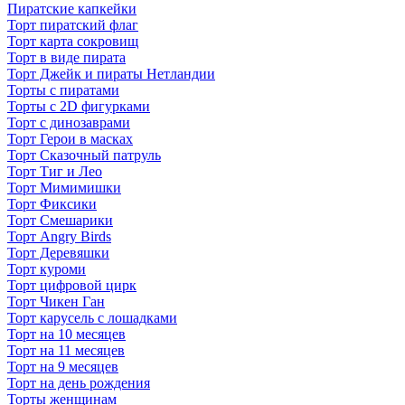
Пиратские капкейки
Торт пиратский флаг
Торт карта сокровищ
Торт в виде пирата
Торт Джейк и пираты Нетландии
Торты с пиратами
Торты с 2D фигурками
Торт с динозаврами
Торт Герои в масках
Торт Сказочный патруль
Торт Тиг и Лео
Торт Мимимишки
Торт Фиксики
Торт Смешарики
Торт Angry Birds
Торт Деревяшки
Торт куроми
Торт цифровой цирк
Торт Чикен Ган
Торт карусель с лошадками
Торт на 10 месяцев
Торт на 11 месяцев
Торт на 9 месяцев
Торт на день рождения
Торты женщинам