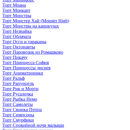
Торт Моана
Торт Монкарт
Торт Монстры
Торт Монстер Хай (Monster High)
Торт Монстры на каникулах
Торт Незнайка
Торт Облачата
Торт Огги и тараканы
Торт Октонавты
Торт Паровозик из Ромашково
Торт Пикачу
Торт Принцесса София
Торт Принцессы диснея
Торт Аниматроники
Торт Ральф
Торт Рапунцель
Торт Рик и Морти
Торт Русалочка
Торт Рыбка Немо
Торт Самолеты
Торт Свинка Пеппа
Торт Симпсоны
Торт Смурфики
Торт Спокойной ночи малыши