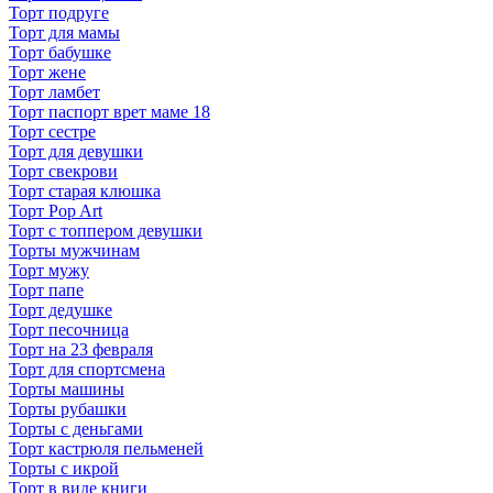
Торт подруге
Торт для мамы
Торт бабушке
Торт жене
Торт ламбет
Торт паспорт врет маме 18
Торт сестре
Торт для девушки
Торт свекрови
Торт старая клюшка
Торт Pop Art
Торт с топпером девушки
Торты мужчинам
Торт мужу
Торт папе
Торт дедушке
Торт песочница
Торт на 23 февраля
Торт для спортсмена
Торты машины
Торты рубашки
Торты с деньгами
Торт кастрюля пельменей
Торты с икрой
Торт в виде книги