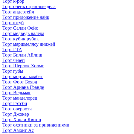
Торт k-pop
Торт очень странные дела
Торт андертейл
Торт приложение лайк
Торт ютуб
Торт Салли Фейс
Торт медведь валера
Торт кубик рубик
Торт маршмеллоу диджей
Торт ГТА
Торт Билли Айлиш
Торт череп
Торт Шерлок Холмс
Торт губы
Торт мортал комбат
Торт Форт Боярд
Торт Ариана Гранде
Торт Ведьмак
Торт мандалорец
Торт Гэтсби
Торт овервотч
Торт Джокер
Торт Харли Квинн
Торт охотники за привидениями
Торт Амонг Ас