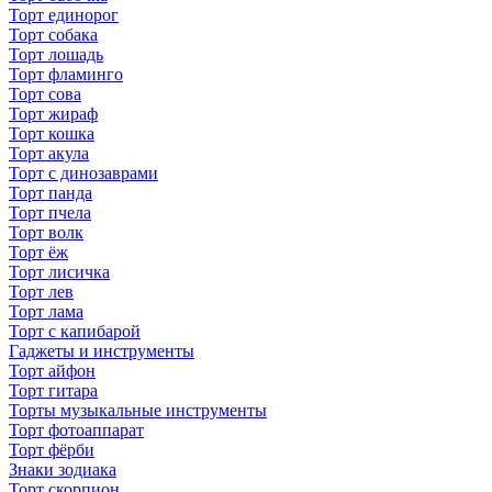
Торт единорог
Торт собака
Торт лошадь
Торт фламинго
Торт сова
Торт жираф
Торт кошка
Торт акула
Торт с динозаврами
Торт панда
Торт пчела
Торт волк
Торт ёж
Торт лисичка
Торт лев
Торт лама
Торт с капибарой
Гаджеты и инструменты
Торт айфон
Торт гитара
Торты музыкальные инструменты
Торт фотоаппарат
Торт фёрби
Знаки зодиака
Торт скорпион