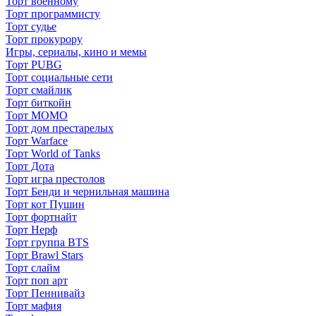
Торт военному
Торт программисту
Торт судье
Торт прокурору
Игры, сериалы, кино и мемы
Торт PUBG
Торт социальные сети
Торт смайлик
Торт биткойн
Торт МОМО
Торт дом престарелых
Торт Warface
Торт World of Tanks
Торт Дота
Торт игра престолов
Торт Бенди и чернильная машина
Торт кот Пушин
Торт фортнайт
Торт Нерф
Торт группа BTS
Торт Brawl Stars
Торт слайм
Торт поп арт
Торт Пеннивайз
Торт мафия