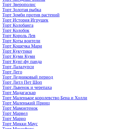
Торт Зверополис
Торт Золотая рыбка
Торт Зомби против растений
Торт История Игрушек
Торт Колобанга
Торт Колобок
Торт Король Лев
Торт Коты воители
Торт Кошечка Мари
Торт Кукутики
Торт Куми Куми
Торт Кунг-фу панда
Торт Лалалупси
Торт Лего
Торт Ледниковый период
Торт Литл Пет Шоп
Торт Львенок и черепаха
Торт Мадагаскар
Торт Маленькое королевство Бена и Холли
Торт Маленький Принц
Торт Мамонтенок
Торт Марвел
Торт Марио
Торт Микки Маус
Торт Минифорс