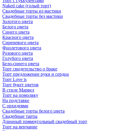
Торт с суккулентами
Naked cake (голый торт)
Свадебные торты из мастики
Свадебные торты без мастики
Золотого цвета
Белого цвета
Синего цвета
Красного цвета
Сиреневого цвета
Фиолетового цвета
Розового цвета
Голубого цвета
Бело-синего цвета
Торт свидетельство о браке
Торт предложение руки и сердца
Торт Love is
Торт букет цветов
В стиле Марвел
Торт на помолвку
На подставке
С орхидеями
Свадебные торты белого цвета
Свадебные тарты
Длинный прямоугольный свадебный торт
Торт на венчание