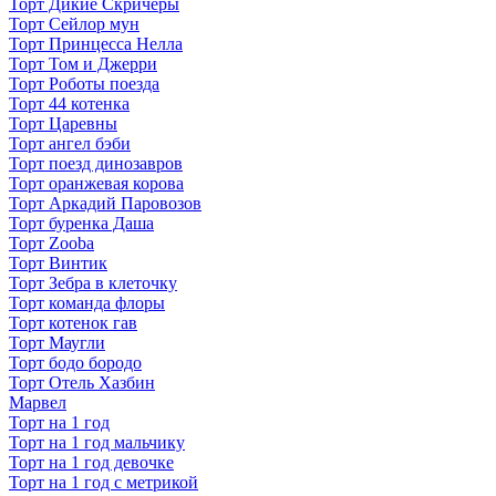
Торт Дикие Скричеры
Торт Сейлор мун
Торт Принцесса Нелла
Торт Том и Джерри
Торт Роботы поезда
Торт 44 котенка
Торт Царевны
Торт ангел бэби
Торт поезд динозавров
Торт оранжевая корова
Торт Аркадий Паровозов
Торт буренка Даша
Торт Zooba
Торт Винтик
Торт Зебра в клеточку
Торт команда флоры
Торт котенок гав
Торт Маугли
Торт бодо бородо
Торт Отель Хазбин
Марвел
Торт на 1 год
Торт на 1 год мальчику
Торт на 1 год девочке
Торт на 1 год с метрикой