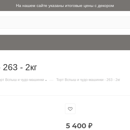
На нашем сайте указаны итоговые цены с декором
263 - 2кг
—
орт Вспыш и чудо-машинки
Торт Вспыш и чудо-машинки - 263 - 2кг
5 400
₽