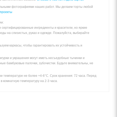
альными фотографиями наших работ. Мы делаем торты любой
проекты
ии:
е сертифицированные ингредиенты и красители, но яркие
леды на слизистых, руках и одежде. Пожалуйста, выбирайте
зуем каркасы, чтобы гарантировать их устойчивость и
игурки и украшения могут иметь несъедобные тычинки и
ные бамбуковые палочки, зубочистки. Будьте внимательны, не
и температуре не более +4-6°С. Срок хранения: 72 часа. Перед
в комнатную температуру на 2-3 часа.