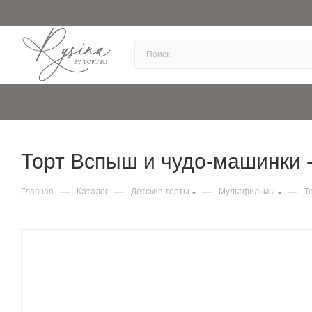
Торт Вспыш и чудо-машинки - 
—
—
—
—
Главная
Каталог
Детские торты
Мультфильмы
Т