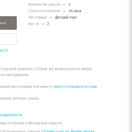
Количество ярусов
—
1
Срок изготовления
—
24 часа
Тип товара
—
Детский торт
ЗИНУ
Вес, кг
—
2
на 21
 с базовой начинкой 1700р/кг. Вы можете внести любые
 его менеджером.
 вашей фотографии или макету,
просто отправьте его нам
нимаем срочные заказы.
 подробности.
ами по Москве и Московской области
00 выполненных заказов.
Отзывы о нас на Яндекс картах