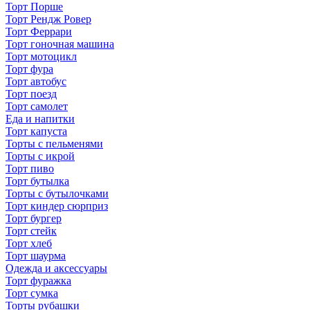
Торт Порше
Торт Рендж Ровер
Торт Феррари
Торт гоночная машина
Торт мотоцикл
Торт фура
Торт автобус
Торт поезд
Торт самолет
Еда и напитки
Торт капуста
Торты с пельменями
Торты с икрой
Торт пиво
Торт бутылка
Торты с бутылочками
Торт киндер сюрприз
Торт бургер
Торт стейк
Торт хлеб
Торт шаурма
Одежда и аксессуары
Торт фуражка
Торт сумка
Торты рубашки