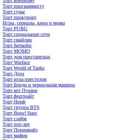
Торт военному
Торт программисту
Торт судье
Торт прокурору
Игры, сериалы, кино и мемы
Торт PUBG
Торт социальные сети
Торт смайлик
Торт биткойн
Торт МОМО
Торт дом престарелых
Торт Warface
Торт World of Tanks
Торт Дота
Торт игра престолов
Торт Бенди и чернильная машина
Торт кот Пушин
Торт фортнайт
Торт Нерф
Торт группа BTS
Торт Brawl Stars
Торт слайм
Торт поп арт
Торт Пеннивайз
Торт мафия