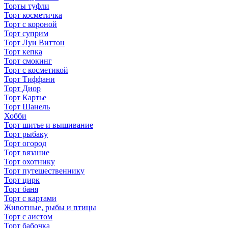
Торты туфли
Торт косметичка
Торт с короной
Торт суприм
Торт Луи Виттон
Торт кепка
Торт смокинг
Торт с косметикой
Торт Тиффани
Торт Диор
Торт Картье
Торт Шанель
Хобби
Торт шитье и вышивание
Торт рыбаку
Торт огород
Торт вязание
Торт охотнику
Торт путешественнику
Торт цирк
Торт баня
Торт с картами
Животные, рыбы и птицы
Торт с аистом
Торт бабочка