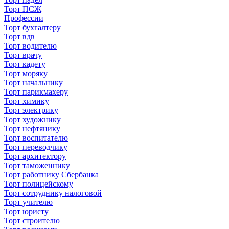
Торт ПСЖ
Профессии
Торт бухгалтеру
Торт вдв
Торт водителю
Торт врачу
Торт кадету
Торт моряку
Торт начальнику
Торт парикмахеру
Торт химику
Торт электрику
Торт художнику
Торт нефтянику
Торт воспитателю
Торт переводчику
Торт архитектору
Торт таможеннику
Торт работнику Сбербанка
Торт полицейскому
Торт сотруднику налоговой
Торт учителю
Торт юристу
Торт строителю