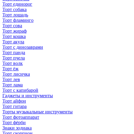
Торт единорог
Торт собака
Торт лошадь
Торт фламинго
Торт сова
Торт жираф
Торт кошка
Торт акула
Торт с динозаврами
Торт панда
Торт пчела
Торт волк
Торт ёж
Торт лисичка
Торт лев
Торт лама
Торт с капибарой
Гаджеты и инструменты
Торт айфон
Торт гитара
Торты музыкальные инструменты
Торт фотоаппарат
Торт фёрби
Знаки зодиака
Торт скорпион