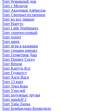
Торт бумажный дом
Торт с Меладзе
Торт Академия Амбрелла
Торт Сверхъестественное
Торт во все тяжкие
Торт Наруто
Торт Little Nightmares
Торт сиреноголовый
Торт попит
Торт шрек
Торт игра в кальмара
Торт геншин импакт
Торт Геометрия Даш
Торт Привет Сосед
Торт Веном
Торт Картун Кэт
Торт Гуджитсу
Торт Хаги Ваги
Торт 13 карт
Торт Тока Бока
Торт Уэнсдей
Торт радужные друзья
Торт standoff 2
Торт Таба Лапка
Торт Бомбардиро Крокодило