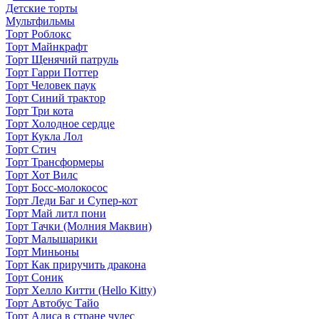
Детские торты
Мультфильмы
Торт Роблокс
Торт Майнкрафт
Торт Щенячий патруль
Торт Гарри Поттер
Торт Человек паук
Торт Синий трактор
Торт Три кота
Торт Холодное сердце
Торт Кукла Лол
Торт Стич
Торт Трансформеры
Торт Хот Вилс
Торт Босс-молокосос
Торт Леди Баг и Супер-кот
Торт Май литл пони
Торт Тачки (Молния Маквин)
Торт Малышарики
Торт Миньоны
Торт Как приручить дракона
Торт Соник
Торт Хелло Китти (Hello Kitty)
Торт Автобус Тайо
Торт Алиса в стране чудес