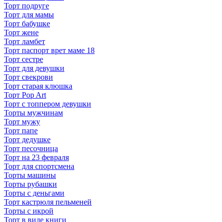
Торт подруге
Торт для мамы
Торт бабушке
Торт жене
Торт ламбет
Торт паспорт врет маме 18
Торт сестре
Торт для девушки
Торт свекрови
Торт старая клюшка
Торт Pop Art
Торт с топпером девушки
Торты мужчинам
Торт мужу
Торт папе
Торт дедушке
Торт песочница
Торт на 23 февраля
Торт для спортсмена
Торты машины
Торты рубашки
Торты с деньгами
Торт кастрюля пельменей
Торты с икрой
Торт в виде книги