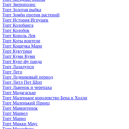
Торт Зверополис
Торт Золотая рыбка
Торт Зомби против растений
Торт История Игрушек
Торт Колобанга
Торт Колобок
Торт Король Лев
Торт Коты воители
Торт Кошечка Мари
Торт Кукутики
Торт Куми Куми
Торт Кунг-фу панда
Торт Лалалупси
Торт Лего
Торт Ледниковый период
Торт Литл Пет Шоп
Торт Львенок и черепаха
Торт Мадагаскар
Торт Маленькое королевство Бена и Холли
Торт Маленький Принц
Торт Мамонтенок
Торт Марвел
Торт Марио
Торт Микки Маус
Торт Минифорс