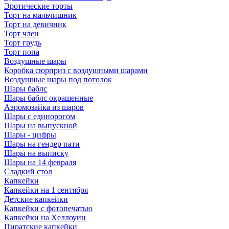
Эротические торты
Торт на мальчишник
Торт на девичник
Торт член
Торт грудь
Торт попа
Воздушные шары
Коробка сюрприз с воздушными шарами
Воздушные шары под потолок
Шары баблс
Шары баблс окрашенные
Аэромозайка из шаров
Шары с единорогом
Шары на выпускной
Шары - цифры
Шары на гендер пати
Шары на выписку
Шары на 14 февраля
Сладкий стол
Капкейки
Капкейки на 1 сентября
Детские капкейки
Капкейки с фотопечатью
Капкейки на Хеллоуин
Пиратские капкейки