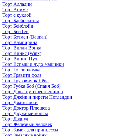
Торт Алладин
Торт Аниме
Торт с куклой
Торт Барбоскины
Торт Бейблэйд
Торт БенТен
Торт Бэтмен (Batman)
Торт Вампирина
Торт Вилли Вонка
Торт Винкс (Winx)
Торт Винни Пух
Торт Вспыш и чудо-машинки
Торт Головоломка
Торт Гравити фолз
Торт Грузовичок Лёва
Торт Губка Боб (Спанч Боб)
Торт Даша путешественница
Торт Джейк и пираты Нетландии
Торт Джинглики
Торт Доктор Плюшева
Торт Дружные мопсы
Торт Дэдпул
Торт Железный человек
Торт Замок для принцессы
Торт Звездные войны