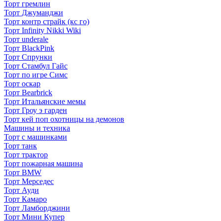
Торт гремлин
Торт Джуманджи
Торт контр страйк (кс го)
Торт Infinity Nikki Wiki
Торт underale
Торт BlackPink
Торт Спрунки
Торт Стамбул Гайс
Торт по игре Симс
Торт оскар
Торт Bearbrick
Торт Итальянские мемы
Торт Гроу э гарден
Торт кей поп охотницы на демонов
Машины и техника
Торт с машинками
Торт танк
Торт трактор
Торт пожарная машина
Торт BMW
Торт Мерседес
Торт Ауди
Торт Камаро
Торт Ламборджини
Торт Мини Купер