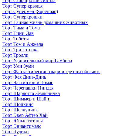
Торт Стар против сил зла
Торт Супер крылья
Торт Супермен (Superman)
Торт Суперкрошки
Торт Тайная жизнь домашних животных
Торт Тима и Тома
Торт Тини Лав
Торт Тоботы
Торт Том и Анжела
Торт Три котенка
Торт Тролли
Торт Удивительный мир Гамбола
Торт Уми Зуми
Торт Фантастические твари и где они обитают
Торт Фея Динь-Динь
Торт Чаггинтон и Томас
Торт Черепашки Ниндзя
Торт Шарлотта Земляничка
Торт Шиммер и Шайн
Торт Шопкинс
Торт Щелкунчик
Торт Эвер Афтер Хай
Торт Юные титаны
Торт Энчантималс
Торт Чудики