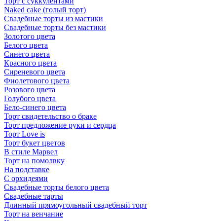
Торт с суккулентами
Naked cake (голый торт)
Свадебные торты из мастики
Свадебные торты без мастики
Золотого цвета
Белого цвета
Синего цвета
Красного цвета
Сиреневого цвета
Фиолетового цвета
Розового цвета
Голубого цвета
Бело-синего цвета
Торт свидетельство о браке
Торт предложение руки и сердца
Торт Love is
Торт букет цветов
В стиле Марвел
Торт на помолвку
На подставке
С орхидеями
Свадебные торты белого цвета
Свадебные тарты
Длинный прямоугольный свадебный торт
Торт на венчание