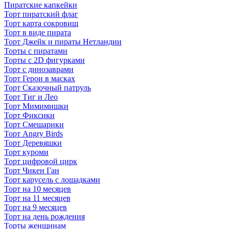
Пиратские капкейки
Торт пиратский флаг
Торт карта сокровищ
Торт в виде пирата
Торт Джейк и пираты Нетландии
Торты с пиратами
Торты с 2D фигурками
Торт с динозаврами
Торт Герои в масках
Торт Сказочный патруль
Торт Тиг и Лео
Торт Мимимишки
Торт Фиксики
Торт Смешарики
Торт Angry Birds
Торт Деревяшки
Торт куроми
Торт цифровой цирк
Торт Чикен Ган
Торт карусель с лошадками
Торт на 10 месяцев
Торт на 11 месяцев
Торт на 9 месяцев
Торт на день рождения
Торты женщинам