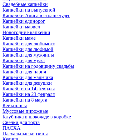
Свадебные капкейки
Капкейки на выпускной
Капкейки Алиса в стране чудес
Капкейки единорог
Капкейки марвел
Новогодние капкейки
Капкейки маме
Капкейки для любимого
Капкейки для любимой
Капкейки для мужчины
Капкейки для мужа
Капкейки на годовщину свадьбы
Капкейки для парня
Капкейки для мальчика
Капкейки для девушки
Капкейки на 14 февраля
Капкейки на 23 февраля
Капкейки на 8 марта
Кейкпопсы
Муссовые пирожные
Клубника в шоколаде в коробке
Свечки для торта
ПАСХА
Пасхальные корзины
Куличи