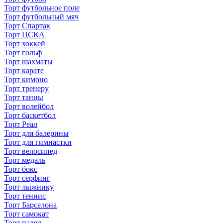
Торт футбольное поле
Торт футбольный мяч
Торт Спартак
Торт ЦСКА
Торт хоккей
Торт гольф
Торт шахматы
Торт карате
Торт кимоно
Торт тренеру
Торт танцы
Торт волейбол
Торт баскетбол
Торт Реал
Торт для балерины
Торт для гимнастки
Торт велосипед
Торт медаль
Торт бокс
Торт серфинг
Торт лыжнику
Торт теннис
Торт Барселона
Торт самокат
Торт падел