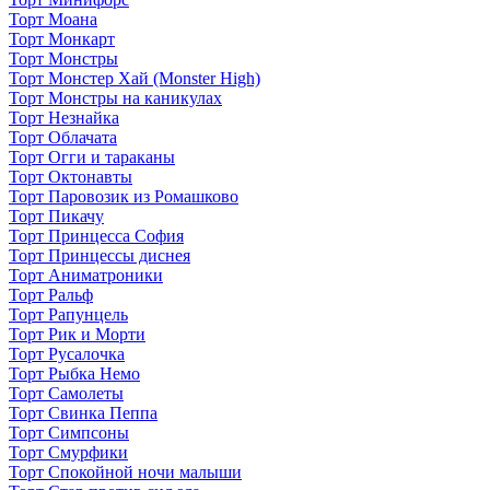
Торт Моана
Торт Монкарт
Торт Монстры
Торт Монстер Хай (Monster High)
Торт Монстры на каникулах
Торт Незнайка
Торт Облачата
Торт Огги и тараканы
Торт Октонавты
Торт Паровозик из Ромашково
Торт Пикачу
Торт Принцесса София
Торт Принцессы диснея
Торт Аниматроники
Торт Ральф
Торт Рапунцель
Торт Рик и Морти
Торт Русалочка
Торт Рыбка Немо
Торт Самолеты
Торт Свинка Пеппа
Торт Симпсоны
Торт Смурфики
Торт Спокойной ночи малыши