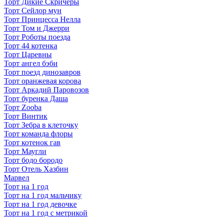
Торт Дикие Скричеры
Торт Сейлор мун
Торт Принцесса Нелла
Торт Том и Джерри
Торт Роботы поезда
Торт 44 котенка
Торт Царевны
Торт ангел бэби
Торт поезд динозавров
Торт оранжевая корова
Торт Аркадий Паровозов
Торт буренка Даша
Торт Zooba
Торт Винтик
Торт Зебра в клеточку
Торт команда флоры
Торт котенок гав
Торт Маугли
Торт бодо бородо
Торт Отель Хазбин
Марвел
Торт на 1 год
Торт на 1 год мальчику
Торт на 1 год девочке
Торт на 1 год с метрикой