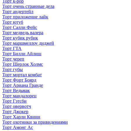
Торт k-pop
Торт очень странные дела
Торт андертейл
Торт приложение лайк
Торт ютуб
Торт Салли Фейс
Торт медведь валера
Торт кубик рубик
Торт маршмеллоу диджей
Торт ГТА
Торт Билли Айлиш
Торт череп
Торт Шерлок Холмс
Торт губы
Торт мортал комбат
Торт Форт Боярд
Торт Ариана Гранде
Торт Ведьмак
Торт мандалорец
Торт Гэтсби
Торт овервотч
Торт Джокер
Торт Харли Квинн
Торт охотники за привидениями
Торт Амонг Ас