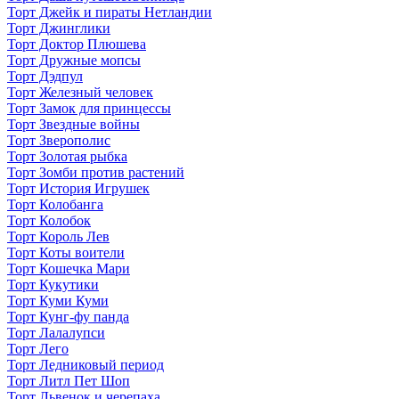
Торт Джейк и пираты Нетландии
Торт Джинглики
Торт Доктор Плюшева
Торт Дружные мопсы
Торт Дэдпул
Торт Железный человек
Торт Замок для принцессы
Торт Звездные войны
Торт Зверополис
Торт Золотая рыбка
Торт Зомби против растений
Торт История Игрушек
Торт Колобанга
Торт Колобок
Торт Король Лев
Торт Коты воители
Торт Кошечка Мари
Торт Кукутики
Торт Куми Куми
Торт Кунг-фу панда
Торт Лалалупси
Торт Лего
Торт Ледниковый период
Торт Литл Пет Шоп
Торт Львенок и черепаха