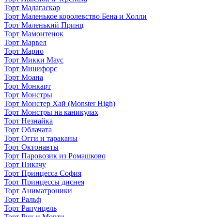
Торт Мадагаскар
Торт Маленькое королевство Бена и Холли
Торт Маленький Принц
Торт Мамонтенок
Торт Марвел
Торт Марио
Торт Микки Маус
Торт Минифорс
Торт Моана
Торт Монкарт
Торт Монстры
Торт Монстер Хай (Monster High)
Торт Монстры на каникулах
Торт Незнайка
Торт Облачата
Торт Огги и тараканы
Торт Октонавты
Торт Паровозик из Ромашково
Торт Пикачу
Торт Принцесса София
Торт Принцессы диснея
Торт Аниматроники
Торт Ральф
Торт Рапунцель
Торт Рик и Морти