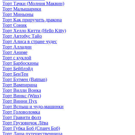
Торт Тачки (Молния Маквин)
Торт Малышарики
Торт Миньоны
Торт Как приручить дракона
Торт Соник
Торт Хелло Китти (Hello Kitty)
Торт Автобус Тайо
Торт Алиса в стране чудес
Торт Алладин
Торт Аниме
Торт с куклой
Торт Барбоскины
Торт Бейблэйд
Торт БенТен
Торт Бэтмен (Batman)
Торт Вампирина
Торт Вилли Вонка
Торт Винкс (Winx)
Торт Винни Пух
Торт Вспыш и чудо-машинки
Торт Головоломка
Торт Гравити фолз
Торт Грузовичок Лёва
Торт Губка Боб (Спанч Боб)
Торт Даша путешественница