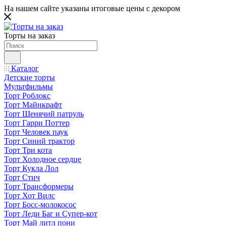
На нашем сайте указаны итоговые цены с декором
Торты на заказ
Каталог
Детские торты
Мультфильмы
Торт Роблокс
Торт Майнкрафт
Торт Щенячий патруль
Торт Гарри Поттер
Торт Человек паук
Торт Синий трактор
Торт Три кота
Торт Холодное сердце
Торт Кукла Лол
Торт Стич
Торт Трансформеры
Торт Хот Вилс
Торт Босс-молокосос
Торт Леди Баг и Супер-кот
Торт Май литл пони