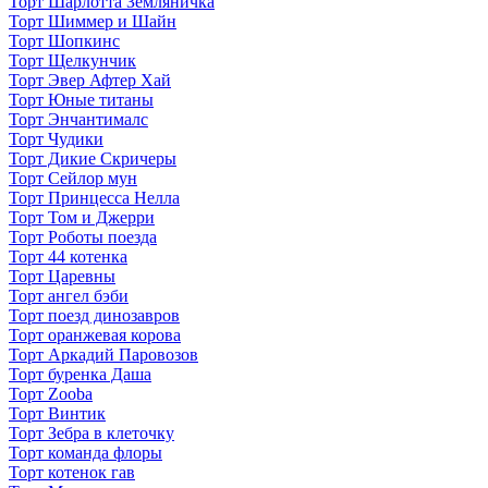
Торт Шарлотта Земляничка
Торт Шиммер и Шайн
Торт Шопкинс
Торт Щелкунчик
Торт Эвер Афтер Хай
Торт Юные титаны
Торт Энчантималс
Торт Чудики
Торт Дикие Скричеры
Торт Сейлор мун
Торт Принцесса Нелла
Торт Том и Джерри
Торт Роботы поезда
Торт 44 котенка
Торт Царевны
Торт ангел бэби
Торт поезд динозавров
Торт оранжевая корова
Торт Аркадий Паровозов
Торт буренка Даша
Торт Zooba
Торт Винтик
Торт Зебра в клеточку
Торт команда флоры
Торт котенок гав