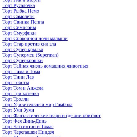
Торт Русалочка
Торт Рыбка Немо
Торт Самолеты
Торт Свинка Пеппа
Торт Симпсоны
Торт Смурфики
Торт Спокойной ночи малыши
Торт Стар против сил зла
Торт Супер крылья
Торт Супермен (Superman)
Торт Суперкрошки
Торт Тайная жизнь домашних животных
Торт Тима и Тома
Торт Тини Лав
Торт Тоботы
Торт Том и Анжела
Торт Три котенка
Торт Тролли
Торт Удивительный мир Гамбола
Торт Уми Зуми
Торт Фантастические твари и где они обитают
Торт Фея Динь-Динь
Торт Чаггинтон и Томас
Торт Черепашки Ниндзя