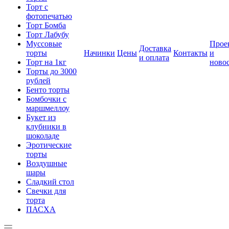
Торт с
фотопечатью
Торт Бомба
Торт Лабубу
Муссовые
Прое
Доставка
торты
Начинки
Цены
Контакты
и
и оплата
Торт на 1кг
ново
Торты до 3000
рублей
Бенто торты
Бомбочки с
маршмеллоу
Букет из
клубники в
шоколаде
Эротические
торты
Воздушные
шары
Сладкий стол
Свечки для
торта
ПАСХА