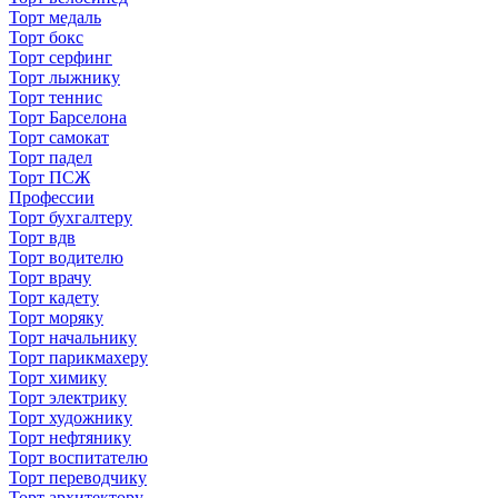
Торт медаль
Торт бокс
Торт серфинг
Торт лыжнику
Торт теннис
Торт Барселона
Торт самокат
Торт падел
Торт ПСЖ
Профессии
Торт бухгалтеру
Торт вдв
Торт водителю
Торт врачу
Торт кадету
Торт моряку
Торт начальнику
Торт парикмахеру
Торт химику
Торт электрику
Торт художнику
Торт нефтянику
Торт воспитателю
Торт переводчику
Торт архитектору