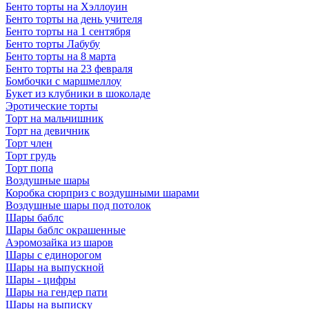
Бенто торты на Хэллоуин
Бенто торты на день учителя
Бенто торты на 1 сентября
Бенто торты Лабубу
Бенто торты на 8 марта
Бенто торты на 23 февраля
Бомбочки с маршмеллоу
Букет из клубники в шоколаде
Эротические торты
Торт на мальчишник
Торт на девичник
Торт член
Торт грудь
Торт попа
Воздушные шары
Коробка сюрприз с воздушными шарами
Воздушные шары под потолок
Шары баблс
Шары баблс окрашенные
Аэромозайка из шаров
Шары с единорогом
Шары на выпускной
Шары - цифры
Шары на гендер пати
Шары на выписку