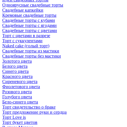
Одноярусные свадебные торты
Свадебные капкейки
Кремовые свадебные торты
Свадебные торты с кубами
Свадебные торты с ягодами
Свадебные торты с цветами
Торт с цветами в разрезе
Торт с суккулентами
Naked cake (голый торт)
Свадебные торты из мастики
Свадебные торты без мастики
Золотого цвета
Белого цвета
Синего цвета
Красного цвета
Сиреневого цвета
Фиолетового цвета
Розового цвета
Голубого цвета
Бело-синего цвета
Торт свидетельство о браке
Торт предложение руки и сердца
Торт Love is
Торт букет цветов