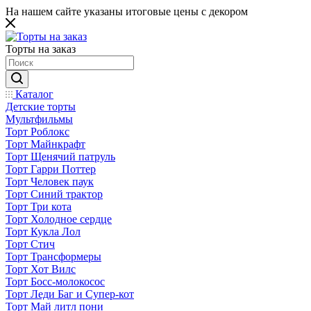
На нашем сайте указаны итоговые цены с декором
Торты на заказ
Каталог
Детские торты
Мультфильмы
Торт Роблокс
Торт Майнкрафт
Торт Щенячий патруль
Торт Гарри Поттер
Торт Человек паук
Торт Синий трактор
Торт Три кота
Торт Холодное сердце
Торт Кукла Лол
Торт Стич
Торт Трансформеры
Торт Хот Вилс
Торт Босс-молокосос
Торт Леди Баг и Супер-кот
Торт Май литл пони