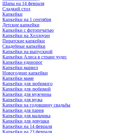
Шары на 14 февраля
Сладкий стол
Капкейки
Капкейки на 1 сентября
Детские капкейки
Капкейки с фотопечатью
Капкейки на Хеллоуин
Пиратские капкейки
Свадебные капкейки
Капкейки на выпускной
Капкейки Алиса в стране чудес
Капкейки единорог
Капкейки марвел
Новогодние капкейки
Капкейки маме
Капкейки для любимого
Капкейки для любимой
Капкейки для мужчины
Капкейки для мужа
Капкейки на годовщину свадьбы
Капкейки для парня
Капкейки для мальчика
Капкейки для девушки
Капкейки на 14 февраля
Капкейки на 23 февраля