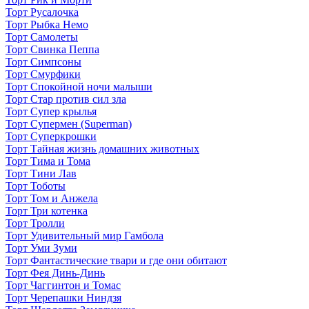
Торт Русалочка
Торт Рыбка Немо
Торт Самолеты
Торт Свинка Пеппа
Торт Симпсоны
Торт Смурфики
Торт Спокойной ночи малыши
Торт Стар против сил зла
Торт Супер крылья
Торт Супермен (Superman)
Торт Суперкрошки
Торт Тайная жизнь домашних животных
Торт Тима и Тома
Торт Тини Лав
Торт Тоботы
Торт Том и Анжела
Торт Три котенка
Торт Тролли
Торт Удивительный мир Гамбола
Торт Уми Зуми
Торт Фантастические твари и где они обитают
Торт Фея Динь-Динь
Торт Чаггинтон и Томас
Торт Черепашки Ниндзя