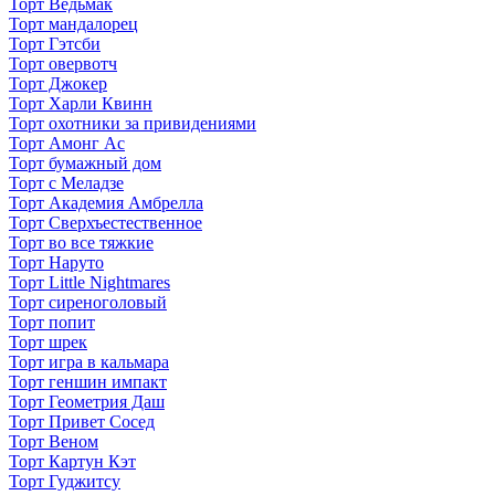
Торт Ведьмак
Торт мандалорец
Торт Гэтсби
Торт овервотч
Торт Джокер
Торт Харли Квинн
Торт охотники за привидениями
Торт Амонг Ас
Торт бумажный дом
Торт с Меладзе
Торт Академия Амбрелла
Торт Сверхъестественное
Торт во все тяжкие
Торт Наруто
Торт Little Nightmares
Торт сиреноголовый
Торт попит
Торт шрек
Торт игра в кальмара
Торт геншин импакт
Торт Геометрия Даш
Торт Привет Сосед
Торт Веном
Торт Картун Кэт
Торт Гуджитсу