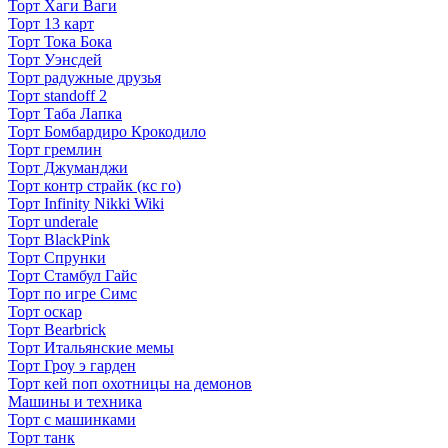
Торт Хаги Ваги
Торт 13 карт
Торт Тока Бока
Торт Уэнсдей
Торт радужные друзья
Торт standoff 2
Торт Таба Лапка
Торт Бомбардиро Крокодило
Торт гремлин
Торт Джуманджи
Торт контр страйк (кс го)
Торт Infinity Nikki Wiki
Торт underale
Торт BlackPink
Торт Спрунки
Торт Стамбул Гайс
Торт по игре Симс
Торт оскар
Торт Bearbrick
Торт Итальянские мемы
Торт Гроу э гарден
Торт кей поп охотницы на демонов
Машины и техника
Торт с машинками
Торт танк