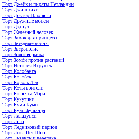
Торт Джейк и пираты Нетландии
Торт Джинглики
Торт Доктор Плюшева
Торт Дружные мопсы
Торт Дэдпул
Торт Железный человек
Торт Замок для принцессы
Торт Звездные войны
Торт Зверополис
Торт Золотая рыбка
Торт Зомби против растений
Торт История Игрушек
Торт Колобанга
Торт Колобок
Торт Король Лев
Торт Коты воители
Торт Кошечка Мари
Торт Кукутики
Торт Куми Куми
Торт Кунг-фу панда
Торт Лалалупси
Торт Лего
Торт Ледниковый период
Торт Литл Пет Шоп
Торт Львенок и черепаха