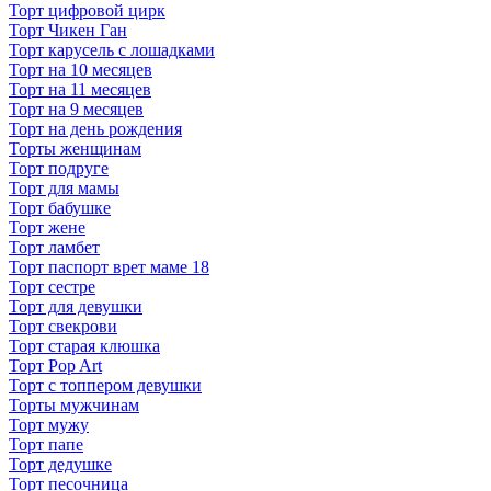
Торт цифровой цирк
Торт Чикен Ган
Торт карусель с лошадками
Торт на 10 месяцев
Торт на 11 месяцев
Торт на 9 месяцев
Торт на день рождения
Торты женщинам
Торт подруге
Торт для мамы
Торт бабушке
Торт жене
Торт ламбет
Торт паспорт врет маме 18
Торт сестре
Торт для девушки
Торт свекрови
Торт старая клюшка
Торт Pop Art
Торт с топпером девушки
Торты мужчинам
Торт мужу
Торт папе
Торт дедушке
Торт песочница