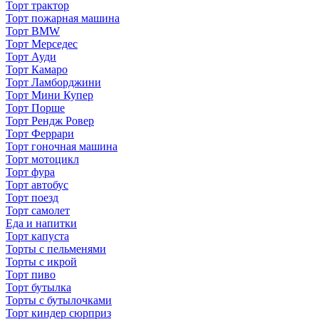
Торт трактор
Торт пожарная машина
Торт BMW
Торт Мерседес
Торт Ауди
Торт Камаро
Торт Ламборджини
Торт Мини Купер
Торт Порше
Торт Рендж Ровер
Торт Феррари
Торт гоночная машина
Торт мотоцикл
Торт фура
Торт автобус
Торт поезд
Торт самолет
Еда и напитки
Торт капуста
Торты с пельменями
Торты с икрой
Торт пиво
Торт бутылка
Торты с бутылочками
Торт киндер сюрприз