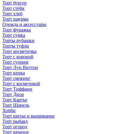
Торт бургер
Торт стейк
Торт хлеб
Торт шаурма
Одежда и аксессуары
Торт фуражка
Торт сумка
Торты рубашки
Торты туфли
Торт косметичка
Торт с короной
Торт суприм
Торт Луи Виттон
Торт кепка
Торт смокинг
Торт с косметикой
Торт Тиффани
Торт Диор
Торт Картье
Торт Шанель
Хобби
Торт шитье и вышивание
Торт рыбаку
Торт огород
Торт вязание