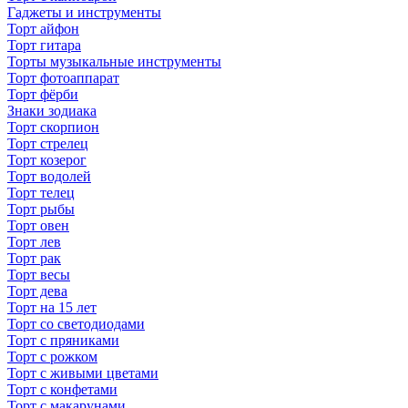
Гаджеты и инструменты
Торт айфон
Торт гитара
Торты музыкальные инструменты
Торт фотоаппарат
Торт фёрби
Знаки зодиака
Торт скорпион
Торт стрелец
Торт козерог
Торт водолей
Торт телец
Торт рыбы
Торт овен
Торт лев
Торт рак
Торт весы
Торт дева
Торт на 15 лет
Торт со светодиодами
Торт с пряниками
Торт с рожком
Торт с живыми цветами
Торт с конфетами
Торт с макарунами