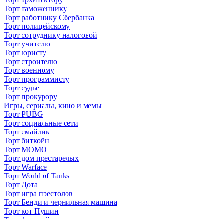
Торт таможеннику
Торт работнику Сбербанка
Торт полицейскому
Торт сотруднику налоговой
Торт учителю
Торт юристу
Торт строителю
Торт военному
Торт программисту
Торт судье
Торт прокурору
Игры, сериалы, кино и мемы
Торт PUBG
Торт социальные сети
Торт смайлик
Торт биткойн
Торт МОМО
Торт дом престарелых
Торт Warface
Торт World of Tanks
Торт Дота
Торт игра престолов
Торт Бенди и чернильная машина
Торт кот Пушин