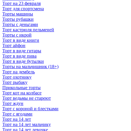
Торт на 23 февраля
Торт для спортсмена
Торты машины
Торты рубашки
Торты с деньгами
Торт кастрюля пельменей
Торты с икрой
Торт в виде книги
Торт айфон
Торт в виде гитары
Торт в виде пива
Торт в виде бутылки
Торты на мальчишник (18+)
Торт на дембель
Торт охотнику
Торт рыбаку
Прикольные торты
Торт кот на колбасе
Торт ведьмы не стареют
Торт ждун
Торт с короной и блестками
Торт с ягодами
Торт на 14 лет
Торт на 14 лет мальчику
Торт на 14 лет девочке