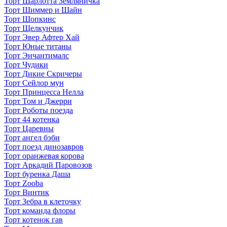
Торт Шарлотта Земляничка
Торт Шиммер и Шайн
Торт Шопкинс
Торт Щелкунчик
Торт Эвер Афтер Хай
Торт Юные титаны
Торт Энчантималс
Торт Чудики
Торт Дикие Скричеры
Торт Сейлор мун
Торт Принцесса Нелла
Торт Том и Джерри
Торт Роботы поезда
Торт 44 котенка
Торт Царевны
Торт ангел бэби
Торт поезд динозавров
Торт оранжевая корова
Торт Аркадий Паровозов
Торт буренка Даша
Торт Zooba
Торт Винтик
Торт Зебра в клеточку
Торт команда флоры
Торт котенок гав