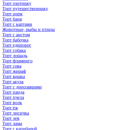
Торт охотнику
Торт путешественнику
Торт цирк
Торт баня
Торт с картами
Животные, рыбы и птицы
Торт с аистом
Торт бабочка
Торт единорог
Торт собака
Торт лошадь
Торт фламинго
Торт сова
Торт жираф
Торт кошка
Торт акула
Торт с динозаврами
Торт панда
Торт пчела
Торт волк
Торт ёж
Торт лисичка
Торт лев
Торт лама
Торт с капибарой