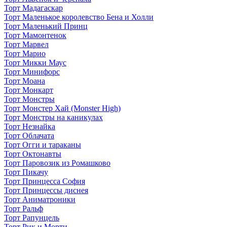
Торт Мадагаскар
Торт Маленькое королевство Бена и Холли
Торт Маленький Принц
Торт Мамонтенок
Торт Марвел
Торт Марио
Торт Микки Маус
Торт Минифорс
Торт Моана
Торт Монкарт
Торт Монстры
Торт Монстер Хай (Monster High)
Торт Монстры на каникулах
Торт Незнайка
Торт Облачата
Торт Огги и тараканы
Торт Октонавты
Торт Паровозик из Ромашково
Торт Пикачу
Торт Принцесса София
Торт Принцессы диснея
Торт Аниматроники
Торт Ральф
Торт Рапунцель
Торт Рик и Морти