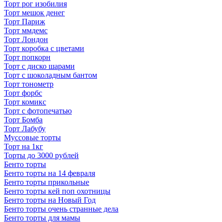
Торт рог изобилия
Торт мешок денег
Торт Париж
Торт ммдемс
Торт Лондон
Торт коробка с цветами
Торт попкорн
Торт с диско шарами
Торт с шоколадным бантом
Торт тонометр
Торт форбс
Торт комикс
Торт с фотопечатью
Торт Бомба
Торт Лабубу
Муссовые торты
Торт на 1кг
Торты до 3000 рублей
Бенто торты
Бенто торты на 14 февраля
Бенто торты прикольные
Бенто торты кей поп охотницы
Бенто торты на Новый Год
Бенто торты очень странные дела
Бенто торты для мамы