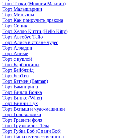
Торт Тачки (Молния Маквин)
Торт Малышарики
Торт Миньоны
Торт Как приручить дракона
Торт Соник
Торт Хелло Китти (Hello Kitty)
Торт Автобус Тайо
Торт Алиса в стране чудес
Торт Алладин
Торт Аниме
Торт с куклой
Торт Барбоскины
Торт Бейблэйд
Торт БенТен
Торт Бэтмен (Batman)
Торт Вампирина
Торт Вилли Вонка
Торт Винкс (Winx)
Торт Винни Пух
Торт Вспыш и чудо-машинки
Торт Головоломка
Торт Гравити фолз
Торт Грузовичок Лёва
Торт Губка Боб (Спанч Боб)
Торт Даша путешественница