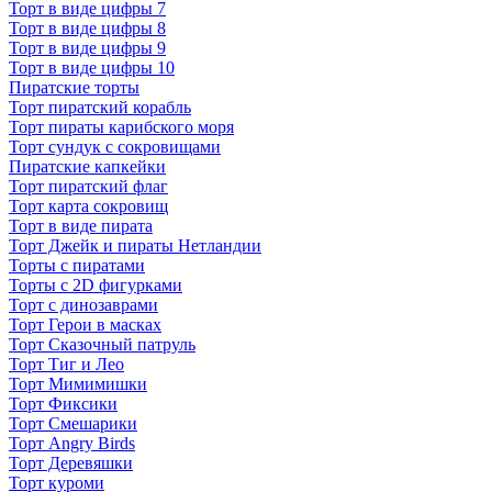
Торт в виде цифры 7
Торт в виде цифры 8
Торт в виде цифры 9
Торт в виде цифры 10
Пиратские торты
Торт пиратский корабль
Торт пираты карибского моря
Торт сундук с сокровищами
Пиратские капкейки
Торт пиратский флаг
Торт карта сокровищ
Торт в виде пирата
Торт Джейк и пираты Нетландии
Торты с пиратами
Торты с 2D фигурками
Торт с динозаврами
Торт Герои в масках
Торт Сказочный патруль
Торт Тиг и Лео
Торт Мимимишки
Торт Фиксики
Торт Смешарики
Торт Angry Birds
Торт Деревяшки
Торт куроми