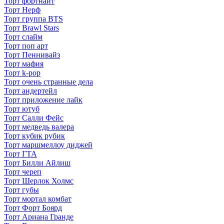
Торт фортнайт
Торт Нерф
Торт группа BTS
Торт Brawl Stars
Торт слайм
Торт поп арт
Торт Пеннивайз
Торт мафия
Торт k-pop
Торт очень странные дела
Торт андертейл
Торт приложение лайк
Торт ютуб
Торт Салли Фейс
Торт медведь валера
Торт кубик рубик
Торт маршмеллоу диджей
Торт ГТА
Торт Билли Айлиш
Торт череп
Торт Шерлок Холмс
Торт губы
Торт мортал комбат
Торт Форт Боярд
Торт Ариана Гранде