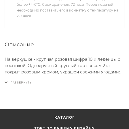
более +4-6°С. Срок хранения: 72 часа. Перед подачей
необходимо поставить его в комнатную температуру на
2-3 часа.
Описание
На верхушке - крупная розовая цифра 10 и леденцы с
посыпкой. Одноярусный круглый торт весом 2 кг
покрыт розовым кремом, украшен свежими ягодами:
малиной, ежевикой, клубникой и черникой. Яркий
акцент - розовые кремовые розетки и леденцы в тон.
Такой торт на заказ подойдёт для праздника на 10 лет.
КАТАЛОГ
ТОРТ ПО ВАШЕМУ ДИЗАЙНУ