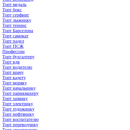
Торт медаль
Торт бокс
Торт серфинг
Торт лыжнику
Торт теннис
Торт Барселона
Торт самокат
Торт падел
Торт ПСЖ
Профессии
Торт бухгалтеру
Торт вдв
Торт водителю
Торт врачу
Торт кадету
Торт моряку
Торт начальнику
Торт парикмахеру
Торт химику
Торт электрику
Торт художнику
Торт нефтянику
Торт воспитателю
Торт переводчику
Торт архитектору