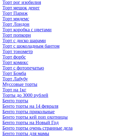
Торт рог изобилия
Торт мешок денег
Торт Париж
Торт ммдемс
Торт Лондон
Торт коробка с цветами
Торт попкорн
Торт с диско шарами
Торт с шоколадным бантом
Торт тонометр
Торт форбс
Торт комикс
Торт с фотопечатью
Торт Бомба
Торт Лабубу
Муссовые торты
Торт на 1кг
Торты до 3000 рублей
Бенто торты
Бенто торты на 14 февраля
Бенто торты прикольные
Бенто торты кей поп охотницы
Бенто торты на Новый Год
Бенто торты очень странные дела
Бенто торты для мамы