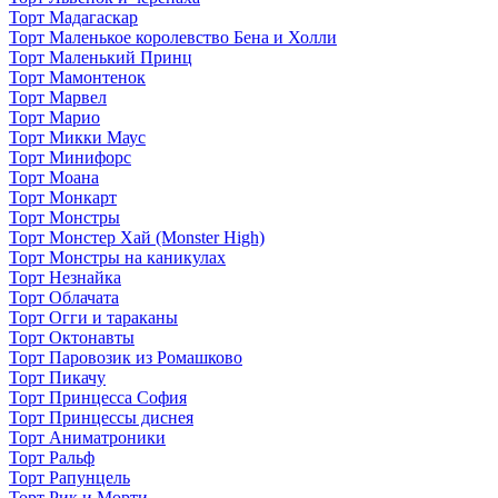
Торт Мадагаскар
Торт Маленькое королевство Бена и Холли
Торт Маленький Принц
Торт Мамонтенок
Торт Марвел
Торт Марио
Торт Микки Маус
Торт Минифорс
Торт Моана
Торт Монкарт
Торт Монстры
Торт Монстер Хай (Monster High)
Торт Монстры на каникулах
Торт Незнайка
Торт Облачата
Торт Огги и тараканы
Торт Октонавты
Торт Паровозик из Ромашково
Торт Пикачу
Торт Принцесса София
Торт Принцессы диснея
Торт Аниматроники
Торт Ральф
Торт Рапунцель
Торт Рик и Морти