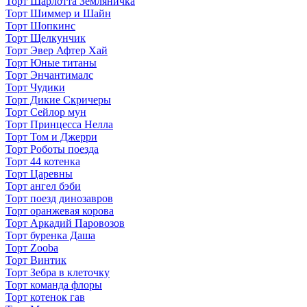
Торт Шарлотта Земляничка
Торт Шиммер и Шайн
Торт Шопкинс
Торт Щелкунчик
Торт Эвер Афтер Хай
Торт Юные титаны
Торт Энчантималс
Торт Чудики
Торт Дикие Скричеры
Торт Сейлор мун
Торт Принцесса Нелла
Торт Том и Джерри
Торт Роботы поезда
Торт 44 котенка
Торт Царевны
Торт ангел бэби
Торт поезд динозавров
Торт оранжевая корова
Торт Аркадий Паровозов
Торт буренка Даша
Торт Zooba
Торт Винтик
Торт Зебра в клеточку
Торт команда флоры
Торт котенок гав