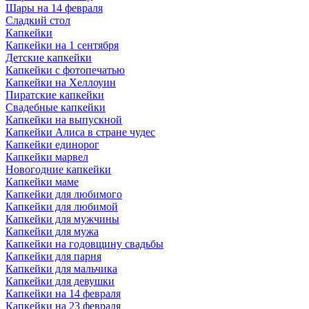
Шары на 14 февраля
Сладкий стол
Капкейки
Капкейки на 1 сентября
Детские капкейки
Капкейки с фотопечатью
Капкейки на Хеллоуин
Пиратские капкейки
Свадебные капкейки
Капкейки на выпускной
Капкейки Алиса в стране чудес
Капкейки единорог
Капкейки марвел
Новогодние капкейки
Капкейки маме
Капкейки для любимого
Капкейки для любимой
Капкейки для мужчины
Капкейки для мужа
Капкейки на годовщину свадьбы
Капкейки для парня
Капкейки для мальчика
Капкейки для девушки
Капкейки на 14 февраля
Капкейки на 23 февраля