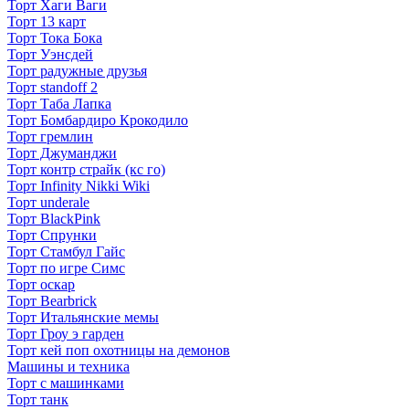
Торт Хаги Ваги
Торт 13 карт
Торт Тока Бока
Торт Уэнсдей
Торт радужные друзья
Торт standoff 2
Торт Таба Лапка
Торт Бомбардиро Крокодило
Торт гремлин
Торт Джуманджи
Торт контр страйк (кс го)
Торт Infinity Nikki Wiki
Торт underale
Торт BlackPink
Торт Спрунки
Торт Стамбул Гайс
Торт по игре Симс
Торт оскар
Торт Bearbrick
Торт Итальянские мемы
Торт Гроу э гарден
Торт кей поп охотницы на демонов
Машины и техника
Торт с машинками
Торт танк