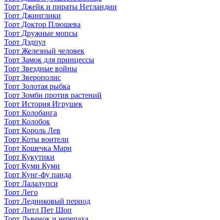
Торт Джейк и пираты Нетландии
Торт Джинглики
Торт Доктор Плюшева
Торт Дружные мопсы
Торт Дэдпул
Торт Железный человек
Торт Замок для принцессы
Торт Звездные войны
Торт Зверополис
Торт Золотая рыбка
Торт Зомби против растений
Торт История Игрушек
Торт Колобанга
Торт Колобок
Торт Король Лев
Торт Коты воители
Торт Кошечка Мари
Торт Кукутики
Торт Куми Куми
Торт Кунг-фу панда
Торт Лалалупси
Торт Лего
Торт Ледниковый период
Торт Литл Пет Шоп
Торт Львенок и черепаха