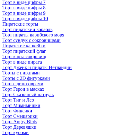
Торт в виде цифры 7
Торт в виде цифры 8
Торт в виде цифры 9
Торт в виде цифры 10
Пиратские торты
Торт пиратский корабль
Торт пираты карибского моря
Торт сундук с сокровищами
Пиратские капкейки
Торт пиратский флаг
Торт карта сокровищ
Торт в виде пирата
Торт Джейк и пираты Нетландии
Торты с пиратами
Торты с 2D фигурками
Торт с динозаврами
Торт Герои в масках
Торт Сказочный патруль
Торт Тиг и Лео
Торт Мимимишки
Торт Фиксики
Торт Смешарики
Торт Angry Birds
Торт Деревяшки
Торт куроми