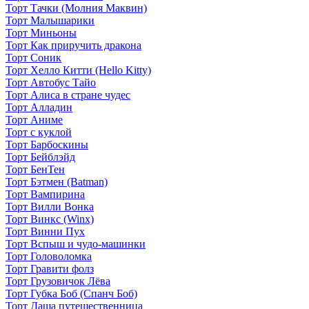
Торт Тачки (Молния Маквин)
Торт Малышарики
Торт Миньоны
Торт Как приручить дракона
Торт Соник
Торт Хелло Китти (Hello Kitty)
Торт Автобус Тайо
Торт Алиса в стране чудес
Торт Алладин
Торт Аниме
Торт с куклой
Торт Барбоскины
Торт Бейблэйд
Торт БенТен
Торт Бэтмен (Batman)
Торт Вампирина
Торт Вилли Вонка
Торт Винкс (Winx)
Торт Винни Пух
Торт Вспыш и чудо-машинки
Торт Головоломка
Торт Гравити фолз
Торт Грузовичок Лёва
Торт Губка Боб (Спанч Боб)
Торт Даша путешественница