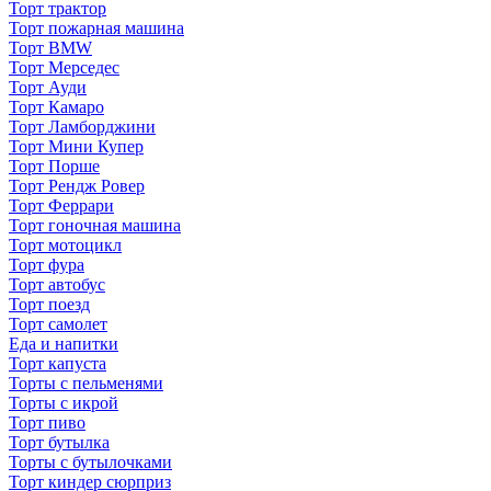
Торт трактор
Торт пожарная машина
Торт BMW
Торт Мерседес
Торт Ауди
Торт Камаро
Торт Ламборджини
Торт Мини Купер
Торт Порше
Торт Рендж Ровер
Торт Феррари
Торт гоночная машина
Торт мотоцикл
Торт фура
Торт автобус
Торт поезд
Торт самолет
Еда и напитки
Торт капуста
Торты с пельменями
Торты с икрой
Торт пиво
Торт бутылка
Торты с бутылочками
Торт киндер сюрприз