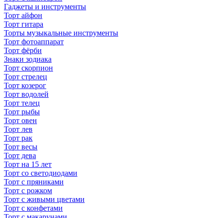
Гаджеты и инструменты
Торт айфон
Торт гитара
Торты музыкальные инструменты
Торт фотоаппарат
Торт фёрби
Знаки зодиака
Торт скорпион
Торт стрелец
Торт козерог
Торт водолей
Торт телец
Торт рыбы
Торт овен
Торт лев
Торт рак
Торт весы
Торт дева
Торт на 15 лет
Торт со светодиодами
Торт с пряниками
Торт с рожком
Торт с живыми цветами
Торт с конфетами
Торт с макарунами