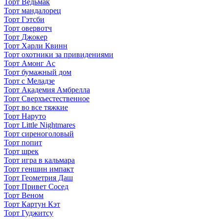
Торт Ведьмак
Торт мандалорец
Торт Гэтсби
Торт овервотч
Торт Джокер
Торт Харли Квинн
Торт охотники за привидениями
Торт Амонг Ас
Торт бумажный дом
Торт с Меладзе
Торт Академия Амбрелла
Торт Сверхъестественное
Торт во все тяжкие
Торт Наруто
Торт Little Nightmares
Торт сиреноголовый
Торт попит
Торт шрек
Торт игра в кальмара
Торт геншин импакт
Торт Геометрия Даш
Торт Привет Сосед
Торт Веном
Торт Картун Кэт
Торт Гуджитсу