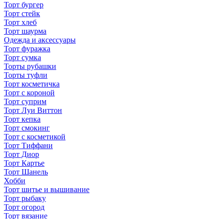
Торт бургер
Торт стейк
Торт хлеб
Торт шаурма
Одежда и аксессуары
Торт фуражка
Торт сумка
Торты рубашки
Торты туфли
Торт косметичка
Торт с короной
Торт суприм
Торт Луи Виттон
Торт кепка
Торт смокинг
Торт с косметикой
Торт Тиффани
Торт Диор
Торт Картье
Торт Шанель
Хобби
Торт шитье и вышивание
Торт рыбаку
Торт огород
Торт вязание