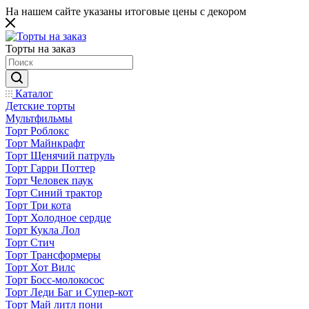
На нашем сайте указаны итоговые цены с декором
Торты на заказ
Каталог
Детские торты
Мультфильмы
Торт Роблокс
Торт Майнкрафт
Торт Щенячий патруль
Торт Гарри Поттер
Торт Человек паук
Торт Синий трактор
Торт Три кота
Торт Холодное сердце
Торт Кукла Лол
Торт Стич
Торт Трансформеры
Торт Хот Вилс
Торт Босс-молокосос
Торт Леди Баг и Супер-кот
Торт Май литл пони