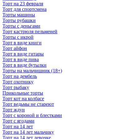
Торт на 23 февраля
Торт для спортсмена
Торты машины
Торты рубашки
Торты с деньгами
Торт кастрюля пельменей
Торты с икрой
Торт в виде книги
Торт айфон
Торт в виде гитары
Торт в виде пива
Торт в виде бутылки
Торты на мальчишник (18+)
Торт на дембель
Торт охотнику
Торт рыбаку
Прикольные торты
Торт кот на колбасе
Торт ведьмы не стареют
Торт ждун
Торт с короной и блестками
Торт с ягодами
Торт на 14 лет
Торт на 14 лет мальчику
Торт на 14 лет девочке