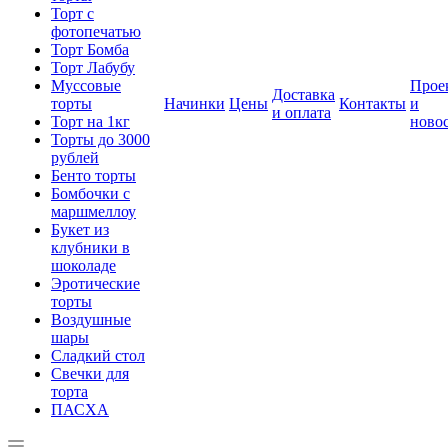
Торт с
фотопечатью
Торт Бомба
Торт Лабубу
Муссовые
Прое
Доставка
торты
Начинки
Цены
Контакты
и
и оплата
Торт на 1кг
ново
Торты до 3000
рублей
Бенто торты
Бомбочки с
маршмеллоу
Букет из
клубники в
шоколаде
Эротические
торты
Воздушные
шары
Сладкий стол
Свечки для
торта
ПАСХА