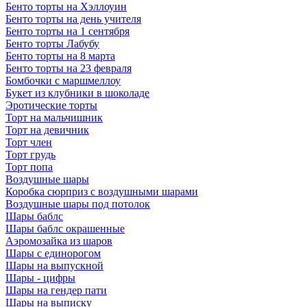
Бенто торты на Хэллоуин
Бенто торты на день учителя
Бенто торты на 1 сентября
Бенто торты Лабубу
Бенто торты на 8 марта
Бенто торты на 23 февраля
Бомбочки с маршмеллоу
Букет из клубники в шоколаде
Эротические торты
Торт на мальчишник
Торт на девичник
Торт член
Торт грудь
Торт попа
Воздушные шары
Коробка сюрприз с воздушными шарами
Воздушные шары под потолок
Шары баблс
Шары баблс окрашенные
Аэромозайка из шаров
Шары с единорогом
Шары на выпускной
Шары - цифры
Шары на гендер пати
Шары на выписку