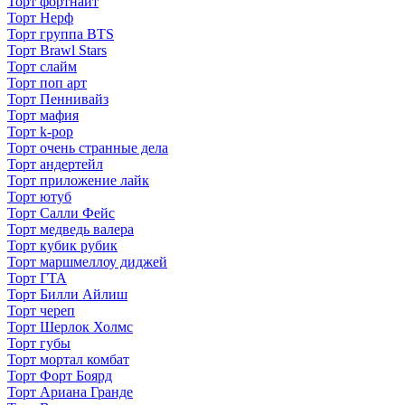
Торт фортнайт
Торт Нерф
Торт группа BTS
Торт Brawl Stars
Торт слайм
Торт поп арт
Торт Пеннивайз
Торт мафия
Торт k-pop
Торт очень странные дела
Торт андертейл
Торт приложение лайк
Торт ютуб
Торт Салли Фейс
Торт медведь валера
Торт кубик рубик
Торт маршмеллоу диджей
Торт ГТА
Торт Билли Айлиш
Торт череп
Торт Шерлок Холмс
Торт губы
Торт мортал комбат
Торт Форт Боярд
Торт Ариана Гранде