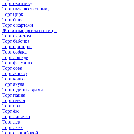
Торт охотнику
Торт путешественнику
Торт цирк
Торт баня
Торт с картами
Животные, рыбы и птицы
Торт с аистом
Торт бабочка
Торт единорог
Торт собака
Торт лошадь
Торт фламинго
Торт сова
Торт жираф
Торт кошка
Торт акула
Торт с динозаврами
Торт панда
Торт пчела
Торт волк
Торт ёж
Торт лисичка
Торт лев
Торт лама
Торт с капибарой