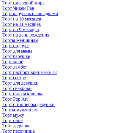
Торт цифровой цирк
Торт Чикен Ган
Торт карусель с лошадками
Торт на 10 месяцев
Торт на 11 месяцев
Торт на 9 месяцев
Торт на день рождения
Торты женщинам
Торт подруге
Торт для мамы
Торт бабушке
Торт жене
Торт ламбет
Торт паспорт врет маме 18
Торт сестре
Торт для девушки
Торт свекрови
Торт старая клюшка
Торт Pop Art
Торт с топпером девушки
Торты мужчинам
Торт мужу
Торт папе
Торт дедушке
Торт песочница