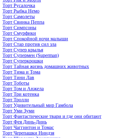
Торт Русалочка
Торт Рыбка Немо
Торт Самолеты
Торт Свинка Пеппа
Торт Симпсоны
Торт Смурфики
Торт Спокойной ночи малыши
Торт Стар против сил зла
Торт Супер крылья
Торт Супермен (Superman)
Торт Суперкрошки
Торт Тайная жизнь домашних животных
Торт Тима и Тома
Торт Тини Лав
Торт Тоботы
Торт Том и Анжела
Торт Три котенка
Торт Тролли
Торт Удивительный мир Гамбола
Торт Уми Зуми
Торт Фантастические твари и где они обитают
Торт Фея Динь-Динь
Торт Чаггинтон и Томас
Торт Черепашки Ниндзя