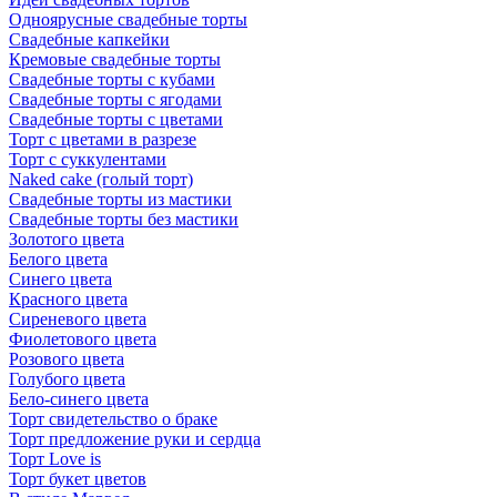
Одноярусные свадебные торты
Свадебные капкейки
Кремовые свадебные торты
Свадебные торты с кубами
Свадебные торты с ягодами
Свадебные торты с цветами
Торт с цветами в разрезе
Торт с суккулентами
Naked cake (голый торт)
Свадебные торты из мастики
Свадебные торты без мастики
Золотого цвета
Белого цвета
Синего цвета
Красного цвета
Сиреневого цвета
Фиолетового цвета
Розового цвета
Голубого цвета
Бело-синего цвета
Торт свидетельство о браке
Торт предложение руки и сердца
Торт Love is
Торт букет цветов