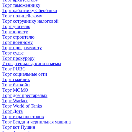
Торт таможеннику
Торт работнику Сбербанка
Торт полицейскому
Торт сотруднику налоговой
Торт учителю
Торт юристу
Торт строителю
Торт военному
Торт программисту
Торт судье
Торт прокурору
Игры, сериалы, кино и мемы
Торт PUBG
Торт социальные сети
Торт смайлик
Торт биткойн
Торт МОМО
Торт дом престарелых
Торт Warface
Торт World of Tanks
Торт Дота
Торт игра престолов
Торт Бенди и чернильная машина
Торт кот Пушин