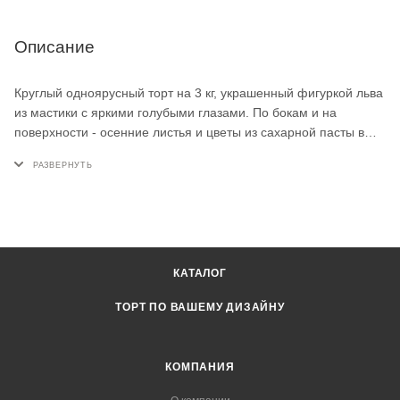
Описание
Круглый одноярусный торт на 3 кг, украшенный фигуркой льва
из мастики с яркими голубыми глазами. По бокам и на
поверхности - осенние листья и цветы из сахарной пасты в
тёплых оранжевых и бежевых тонах. Такой детский торт на
заказ отлично подойдёт для мальчика на 2 года - особенно
если он любит сказочных животных.
КАТАЛОГ
ТОРТ ПО ВАШЕМУ ДИЗАЙНУ
КОМПАНИЯ