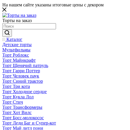
На нашем сайте указаны итоговые цены с декором
Торты на заказ
Каталог
Детские торты
Мультфильмы
Торт Роблокс
Торт Майнкрафт
Торт Щенячий патруль
Торт Гарри Поттер
Торт Человек паук
Торт Синий трактор
Торт Три кота
Торт Холодное сердце
Торт Кукла Лол
Торт Стич
Торт Трансформеры
Торт Хот Вилс
Торт Босс-молокосос
Торт Леди Баг и Супер-кот
Торт Май литл пони