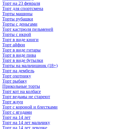
Торт на 23 февраля
Торт для спортсмена
Торты машины
Торты рубашки
Торты с деньгами
Торт кастрюля пельменей
Торты с икрой
Торт в виде книги
Торт айфон
Торт в виде гитары
Торт в виде пива
Торт в виде бутылки
Торты на мальчишник (18+)
Торт на дембель
Торт охотнику
Торт рыбаку
Прикольные торты
Торт кот на колбасе
Торт ведьмы не стареют
Торт ждун
Торт с короной и блестками
Торт с ягодами
Торт на 14 лет
Торт на 14 лет мальчику
Торт на 14 лет девочке