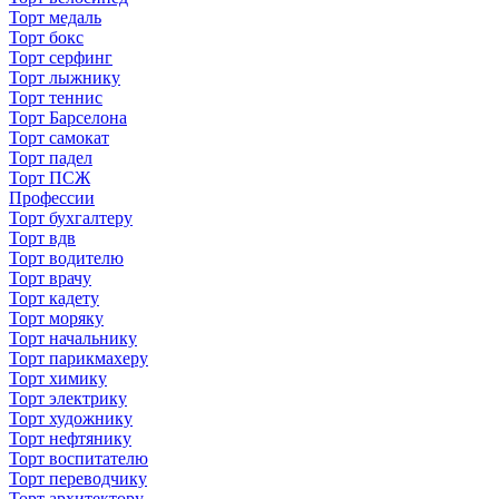
Торт медаль
Торт бокс
Торт серфинг
Торт лыжнику
Торт теннис
Торт Барселона
Торт самокат
Торт падел
Торт ПСЖ
Профессии
Торт бухгалтеру
Торт вдв
Торт водителю
Торт врачу
Торт кадету
Торт моряку
Торт начальнику
Торт парикмахеру
Торт химику
Торт электрику
Торт художнику
Торт нефтянику
Торт воспитателю
Торт переводчику
Торт архитектору