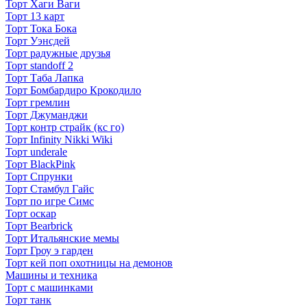
Торт Хаги Ваги
Торт 13 карт
Торт Тока Бока
Торт Уэнсдей
Торт радужные друзья
Торт standoff 2
Торт Таба Лапка
Торт Бомбардиро Крокодило
Торт гремлин
Торт Джуманджи
Торт контр страйк (кс го)
Торт Infinity Nikki Wiki
Торт underale
Торт BlackPink
Торт Спрунки
Торт Стамбул Гайс
Торт по игре Симс
Торт оскар
Торт Bearbrick
Торт Итальянские мемы
Торт Гроу э гарден
Торт кей поп охотницы на демонов
Машины и техника
Торт с машинками
Торт танк