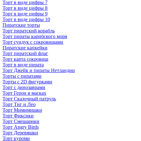
Торт в виде цифры 7
Торт в виде цифры 8
Торт в виде цифры 9
Торт в виде цифры 10
Пиратские торты
Торт пиратский корабль
Торт пираты карибского моря
Торт сундук с сокровищами
Пиратские капкейки
Торт пиратский флаг
Торт карта сокровищ
Торт в виде пирата
Торт Джейк и пираты Нетландии
Торты с пиратами
Торты с 2D фигурками
Торт с динозаврами
Торт Герои в масках
Торт Сказочный патруль
Торт Тиг и Лео
Торт Мимимишки
Торт Фиксики
Торт Смешарики
Торт Angry Birds
Торт Деревяшки
Торт куроми