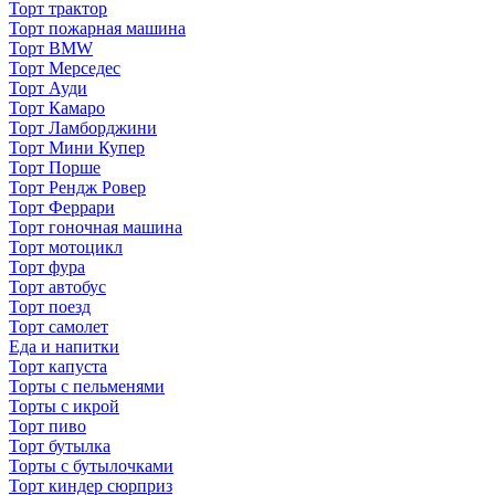
Торт трактор
Торт пожарная машина
Торт BMW
Торт Мерседес
Торт Ауди
Торт Камаро
Торт Ламборджини
Торт Мини Купер
Торт Порше
Торт Рендж Ровер
Торт Феррари
Торт гоночная машина
Торт мотоцикл
Торт фура
Торт автобус
Торт поезд
Торт самолет
Еда и напитки
Торт капуста
Торты с пельменями
Торты с икрой
Торт пиво
Торт бутылка
Торты с бутылочками
Торт киндер сюрприз