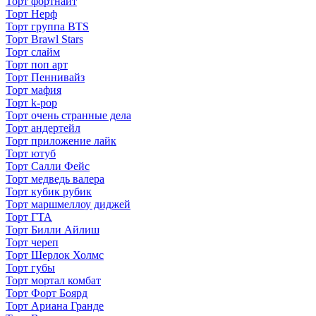
Торт фортнайт
Торт Нерф
Торт группа BTS
Торт Brawl Stars
Торт слайм
Торт поп арт
Торт Пеннивайз
Торт мафия
Торт k-pop
Торт очень странные дела
Торт андертейл
Торт приложение лайк
Торт ютуб
Торт Салли Фейс
Торт медведь валера
Торт кубик рубик
Торт маршмеллоу диджей
Торт ГТА
Торт Билли Айлиш
Торт череп
Торт Шерлок Холмс
Торт губы
Торт мортал комбат
Торт Форт Боярд
Торт Ариана Гранде