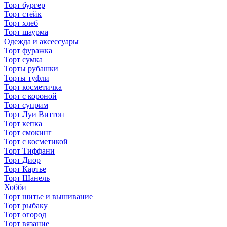
Торт бургер
Торт стейк
Торт хлеб
Торт шаурма
Одежда и аксессуары
Торт фуражка
Торт сумка
Торты рубашки
Торты туфли
Торт косметичка
Торт с короной
Торт суприм
Торт Луи Виттон
Торт кепка
Торт смокинг
Торт с косметикой
Торт Тиффани
Торт Диор
Торт Картье
Торт Шанель
Хобби
Торт шитье и вышивание
Торт рыбаку
Торт огород
Торт вязание