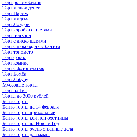
Торт рог изобилия
Торт мешок денег
Торт Париж
Торт ммдемс
Торт Лондон
Торт коробка с цветами
Торт попкорн
Торт с диско шарами
Торт с шоколадным бантом
Торт тонометр
Торт форбс
Торт комикс
Торт с фотопечатью
Торт Бомба
Торт Лабубу
Муссовые торты
Торт на 1кг
Торты до 3000 рублей
Бенто торты
Бенто торты на 14 февраля
Бенто торты прикольные
Бенто торты кей поп охотницы
Бенто торты на Новый Год
Бенто торты очень странные дела
Бенто торты для мамы