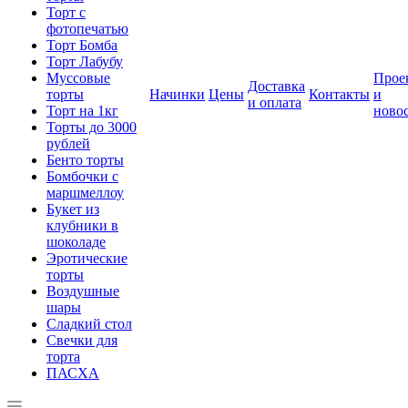
Торт с
фотопечатью
Торт Бомба
Торт Лабубу
Муссовые
Прое
Доставка
торты
Начинки
Цены
Контакты
и
и оплата
Торт на 1кг
ново
Торты до 3000
рублей
Бенто торты
Бомбочки с
маршмеллоу
Букет из
клубники в
шоколаде
Эротические
торты
Воздушные
шары
Сладкий стол
Свечки для
торта
ПАСХА