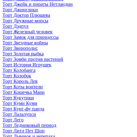
Торт Джейк и пираты Нетландии
Торт Джинглики
Торт Доктор Плюшева
Торт Дружные мопсы
Торт Дэдпул
Торт Железный человек
Торт Замок для принцессы
Торт Звездные войны
Торт Зверополис
Торт Золотая рыбка
Торт Зомби против растений
Торт История Игрушек
Торт Колобанга
Торт Колобок
Торт Король Лев
Торт Коты воители
Торт Кошечка Мари
Торт Кукутики
Торт Куми Куми
Торт Кунг-фу панда
Торт Лалалупси
Торт Лего
Торт Ледниковый период
Торт Литл Пет Шоп
Торт Львенок и черепаха