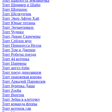
Торт Шарлотта Земляничка
Торт Шиммер и Шайн
Торт Шопкинс
Торт Щелкунчик
Торт Эвер Афтер Хай
Торт Юные титаны
Торт Энчантималс
Торт Чудики
Торт Дикие Скричеры
Торт Сейлор мун
Торт Принцесса Нелла
Торт Том и Джерри
Торт Роботы поезда
Торт 44 котенка
Торт Царевны
Торт ангел бэби
Торт поезд динозавров
Торт оранжевая корова
Торт Аркадий Паровозов
Торт буренка Даша
Торт Zooba
Торт Винтик
Торт Зебра в клеточку
Торт команда флоры
Торт котенок гав