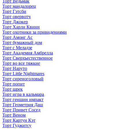
Торт Ведьмак
Торт мандалорец
Торт Гэтсби
Торт овервотч
Торт Джокер
Торт Харли Квинн
Торт охотники за привидениями
Торт Амонг Ас
Торт бумажный дом
Торт с Меладзе
Торт Академия Амбрелла
Торт Сверхъестественное
Торт во все тяжкие
Торт Наруто
Торт Little Nightmares
Торт сиреноголовый
Торт попит
Торт шрек
Торт игра в кальмара
Торт геншин импакт
Торт Геометрия Даш
Торт Привет Сосед
Торт Веном
Торт Картун Кэт
Торт Гуджитсу