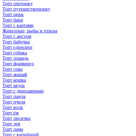
Торт охотнику
Торт путешественнику
Торт цирк
Торт баня
Торт с картами
Животные, рыбы и птицы
Торт с аистом
Торт бабочка
Торт единорог
Торт собака
Торт лошадь
Торт фламинго
Торт сова
Торт жираф
Торт кошка
Торт акула
Торт с динозаврами
Торт панда
Торт пчела
Торт волк
Торт ёж
Торт лисичка
Торт лев
Торт лама
Торт с капибарой