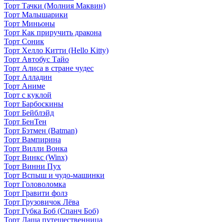
Торт Тачки (Молния Маквин)
Торт Малышарики
Торт Миньоны
Торт Как приручить дракона
Торт Соник
Торт Хелло Китти (Hello Kitty)
Торт Автобус Тайо
Торт Алиса в стране чудес
Торт Алладин
Торт Аниме
Торт с куклой
Торт Барбоскины
Торт Бейблэйд
Торт БенТен
Торт Бэтмен (Batman)
Торт Вампирина
Торт Вилли Вонка
Торт Винкс (Winx)
Торт Винни Пух
Торт Вспыш и чудо-машинки
Торт Головоломка
Торт Гравити фолз
Торт Грузовичок Лёва
Торт Губка Боб (Спанч Боб)
Торт Даша путешественница