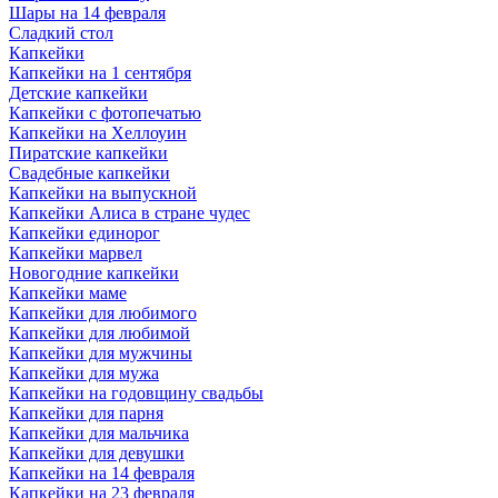
Шары на 14 февраля
Сладкий стол
Капкейки
Капкейки на 1 сентября
Детские капкейки
Капкейки с фотопечатью
Капкейки на Хеллоуин
Пиратские капкейки
Свадебные капкейки
Капкейки на выпускной
Капкейки Алиса в стране чудес
Капкейки единорог
Капкейки марвел
Новогодние капкейки
Капкейки маме
Капкейки для любимого
Капкейки для любимой
Капкейки для мужчины
Капкейки для мужа
Капкейки на годовщину свадьбы
Капкейки для парня
Капкейки для мальчика
Капкейки для девушки
Капкейки на 14 февраля
Капкейки на 23 февраля