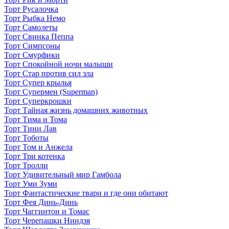
Торт Русалочка
Торт Рыбка Немо
Торт Самолеты
Торт Свинка Пеппа
Торт Симпсоны
Торт Смурфики
Торт Спокойной ночи малыши
Торт Стар против сил зла
Торт Супер крылья
Торт Супермен (Superman)
Торт Суперкрошки
Торт Тайная жизнь домашних животных
Торт Тима и Тома
Торт Тини Лав
Торт Тоботы
Торт Том и Анжела
Торт Три котенка
Торт Тролли
Торт Удивительный мир Гамбола
Торт Уми Зуми
Торт Фантастические твари и где они обитают
Торт Фея Динь-Динь
Торт Чаггинтон и Томас
Торт Черепашки Ниндзя