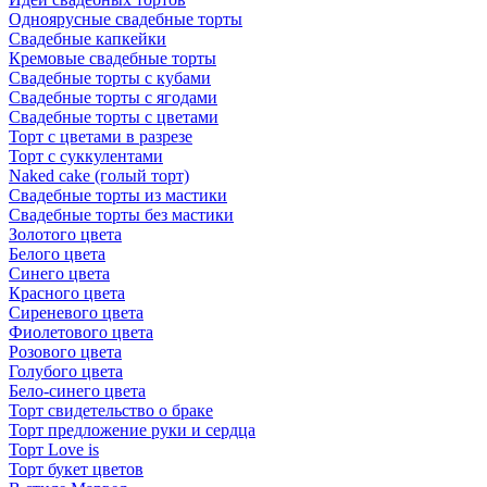
Одноярусные свадебные торты
Свадебные капкейки
Кремовые свадебные торты
Свадебные торты с кубами
Свадебные торты с ягодами
Свадебные торты с цветами
Торт с цветами в разрезе
Торт с суккулентами
Naked cake (голый торт)
Свадебные торты из мастики
Свадебные торты без мастики
Золотого цвета
Белого цвета
Синего цвета
Красного цвета
Сиреневого цвета
Фиолетового цвета
Розового цвета
Голубого цвета
Бело-синего цвета
Торт свидетельство о браке
Торт предложение руки и сердца
Торт Love is
Торт букет цветов