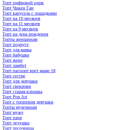
Торт цифровой цирк
Торт Чикен Ган
Торт карусель с лошадками
Торт на 10 месяцев
Торт на 11 месяцев
Торт на 9 месяцев
Торт на день рождения
Торты женщинам
Торт подруге
Торт для мамы
Торт бабушке
Торт жене
Торт ламбет
Торт паспорт врет маме 18
Торт сестре
Торт для девушки
Торт свекрови
Торт старая клюшка
Торт Pop Art
Торт с топпером девушки
Торты мужчинам
Торт мужу
Торт папе
Торт дедушке
Торт песочница