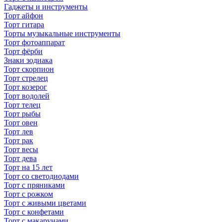
Гаджеты и инструменты
Торт айфон
Торт гитара
Торты музыкальные инструменты
Торт фотоаппарат
Торт фёрби
Знаки зодиака
Торт скорпион
Торт стрелец
Торт козерог
Торт водолей
Торт телец
Торт рыбы
Торт овен
Торт лев
Торт рак
Торт весы
Торт дева
Торт на 15 лет
Торт со светодиодами
Торт с пряниками
Торт с рожком
Торт с живыми цветами
Торт с конфетами
Торт с макарунами