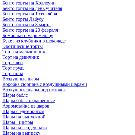
Бенто торты на Хэллоуин
Бенто торты на день учителя
Бенто торты на 1 сентября
Бенто торты Лабубу
Бенто торты на 8 марта
Бенто торты на 23 февраля
Бомбочки с маршмеллоу
Букет из клубники в шоколаде
Эротические торты
Торт на мальчишник
Торт на девичник
Торт член
Торт грудь
Торт попа
Воздушные шары
Коробка сюрприз с воздушными шарами
Воздушные шары под потолок
Шары баблс
Шары баблс окрашенные
Аэромозайка из шаров
Шары с единорогом
Шары на выпускной
Шары - цифры
Шары на гендер пати
Шары на выписку