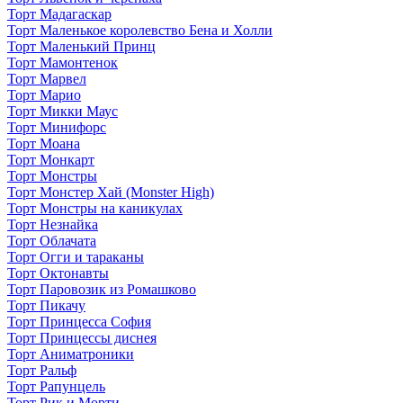
Торт Мадагаскар
Торт Маленькое королевство Бена и Холли
Торт Маленький Принц
Торт Мамонтенок
Торт Марвел
Торт Марио
Торт Микки Маус
Торт Минифорс
Торт Моана
Торт Монкарт
Торт Монстры
Торт Монстер Хай (Monster High)
Торт Монстры на каникулах
Торт Незнайка
Торт Облачата
Торт Огги и тараканы
Торт Октонавты
Торт Паровозик из Ромашково
Торт Пикачу
Торт Принцесса София
Торт Принцессы диснея
Торт Аниматроники
Торт Ральф
Торт Рапунцель
Торт Рик и Морти