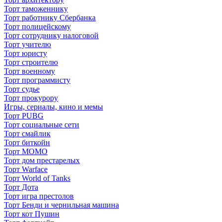
Торт таможеннику
Торт работнику Сбербанка
Торт полицейскому
Торт сотруднику налоговой
Торт учителю
Торт юристу
Торт строителю
Торт военному
Торт программисту
Торт судье
Торт прокурору
Игры, сериалы, кино и мемы
Торт PUBG
Торт социальные сети
Торт смайлик
Торт биткойн
Торт МОМО
Торт дом престарелых
Торт Warface
Торт World of Tanks
Торт Дота
Торт игра престолов
Торт Бенди и чернильная машина
Торт кот Пушин