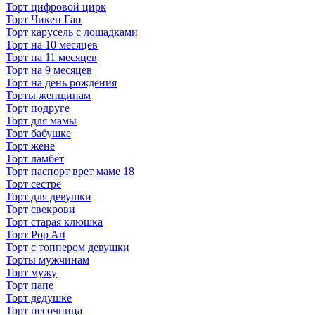
Торт цифровой цирк
Торт Чикен Ган
Торт карусель с лошадками
Торт на 10 месяцев
Торт на 11 месяцев
Торт на 9 месяцев
Торт на день рождения
Торты женщинам
Торт подруге
Торт для мамы
Торт бабушке
Торт жене
Торт ламбет
Торт паспорт врет маме 18
Торт сестре
Торт для девушки
Торт свекрови
Торт старая клюшка
Торт Pop Art
Торт с топпером девушки
Торты мужчинам
Торт мужу
Торт папе
Торт дедушке
Торт песочница