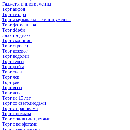
Гаджеты и инструменты
Торт айфон
Торт гитара
Торты музыкальные инструменты
Торт фотоаппарат
Торт фёрби
Знаки зодиака
Торт скорпион
Торт стрелец
Торт козерог
Торт водолей
Торт телец
Торт рыбы
Торт овен
Торт лев
Торт рак
Торт весы
Торт дева
Торт на 15 лет
Торт со светодиодами
Торт с пряниками
Торт с рожком
Торт с живыми цветами
Торт с конфетами
Торт с макарунами