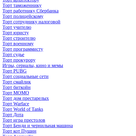
Торт таможеннику
Торт работнику Сбербанка
Торт полицейскому
Торт сотруднику налоговой
Торт учителю
Торт юристу
Торт строителю
Торт военному
Торт программисту
Торт судье
Торт прокурору
Игры, сериалы, кино и мемы
Торт PUBG
Торт социальные сети
Торт смайлик
Торт биткойн
Торт МОМО
Торт дом престарелых
Торт Warface
Торт World of Tanks
Торт Дота
Торт игра престолов
Торт Бенди и чернильная машина
Торт кот Пушин