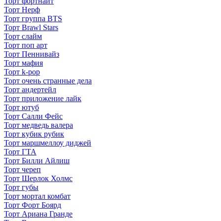
Торт фортнайт
Торт Нерф
Торт группа BTS
Торт Brawl Stars
Торт слайм
Торт поп арт
Торт Пеннивайз
Торт мафия
Торт k-pop
Торт очень странные дела
Торт андертейл
Торт приложение лайк
Торт ютуб
Торт Салли Фейс
Торт медведь валера
Торт кубик рубик
Торт маршмеллоу диджей
Торт ГТА
Торт Билли Айлиш
Торт череп
Торт Шерлок Холмс
Торт губы
Торт мортал комбат
Торт Форт Боярд
Торт Ариана Гранде