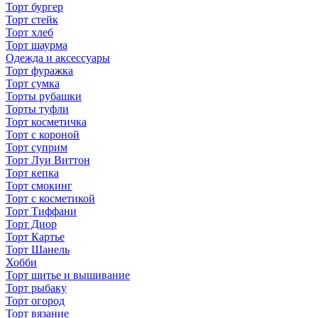
Торт бургер
Торт стейк
Торт хлеб
Торт шаурма
Одежда и аксессуары
Торт фуражка
Торт сумка
Торты рубашки
Торты туфли
Торт косметичка
Торт с короной
Торт суприм
Торт Луи Виттон
Торт кепка
Торт смокинг
Торт с косметикой
Торт Тиффани
Торт Диор
Торт Картье
Торт Шанель
Хобби
Торт шитье и вышивание
Торт рыбаку
Торт огород
Торт вязание