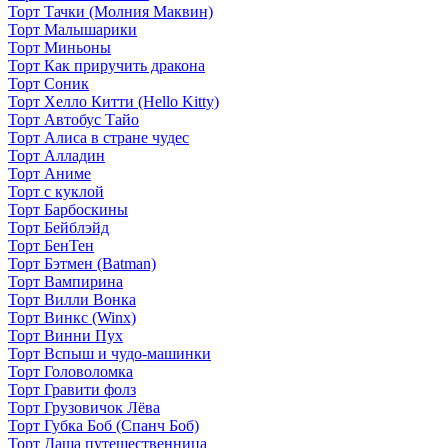
Торт Тачки (Молния Маквин)
Торт Малышарики
Торт Миньоны
Торт Как приручить дракона
Торт Соник
Торт Хелло Китти (Hello Kitty)
Торт Автобус Тайо
Торт Алиса в стране чудес
Торт Алладин
Торт Аниме
Торт с куклой
Торт Барбоскины
Торт Бейблэйд
Торт БенТен
Торт Бэтмен (Batman)
Торт Вампирина
Торт Вилли Вонка
Торт Винкс (Winx)
Торт Винни Пух
Торт Вспыш и чудо-машинки
Торт Головоломка
Торт Гравити фолз
Торт Грузовичок Лёва
Торт Губка Боб (Спанч Боб)
Торт Даша путешественница