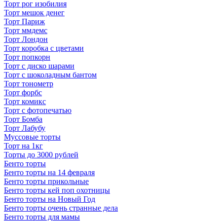
Торт рог изобилия
Торт мешок денег
Торт Париж
Торт ммдемс
Торт Лондон
Торт коробка с цветами
Торт попкорн
Торт с диско шарами
Торт с шоколадным бантом
Торт тонометр
Торт форбс
Торт комикс
Торт с фотопечатью
Торт Бомба
Торт Лабубу
Муссовые торты
Торт на 1кг
Торты до 3000 рублей
Бенто торты
Бенто торты на 14 февраля
Бенто торты прикольные
Бенто торты кей поп охотницы
Бенто торты на Новый Год
Бенто торты очень странные дела
Бенто торты для мамы