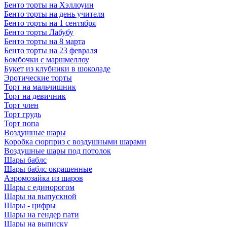
Бенто торты на Хэллоуин
Бенто торты на день учителя
Бенто торты на 1 сентября
Бенто торты Лабубу
Бенто торты на 8 марта
Бенто торты на 23 февраля
Бомбочки с маршмеллоу
Букет из клубники в шоколаде
Эротические торты
Торт на мальчишник
Торт на девичник
Торт член
Торт грудь
Торт попа
Воздушные шары
Коробка сюрприз с воздушными шарами
Воздушные шары под потолок
Шары баблс
Шары баблс окрашенные
Аэромозайка из шаров
Шары с единорогом
Шары на выпускной
Шары - цифры
Шары на гендер пати
Шары на выписку