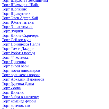
Торт Шарлотта Земляничка
Торт Шиммер и Шайн
Торт Шопкинс
Торт Щелкунчик
Торт Эвер Афтер Хай
Торт Юные титаны
Торт Энчантималс
Торт Чудики
Торт Дикие Скричеры
Торт Сейлор мун
Торт Принцесса Нелла
Торт Том и Джерри
Торт Роботы поезда
Торт 44 котенка
Торт Царевны
Торт ангел бэби
Торт поезд динозавров
Торт оранжевая корова
Торт Аркадий Паровозов
Торт буренка Даша
Торт Zooba
Торт Винтик
Торт Зебра в клеточку
Торт команда флоры
Торт котенок гав