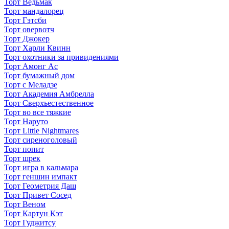
Торт Ведьмак
Торт мандалорец
Торт Гэтсби
Торт овервотч
Торт Джокер
Торт Харли Квинн
Торт охотники за привидениями
Торт Амонг Ас
Торт бумажный дом
Торт с Меладзе
Торт Академия Амбрелла
Торт Сверхъестественное
Торт во все тяжкие
Торт Наруто
Торт Little Nightmares
Торт сиреноголовый
Торт попит
Торт шрек
Торт игра в кальмара
Торт геншин импакт
Торт Геометрия Даш
Торт Привет Сосед
Торт Веном
Торт Картун Кэт
Торт Гуджитсу