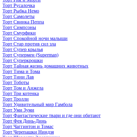
Торт Русалочка
Торт Рыбка Немо
Торт Самолеты
Торт Свинка Пеппа
Торт Симпсоны
Торт Смурфики
Торт Спокойной ночи малыши
Торт Стар против сил зла
Торт Супер крылья
Торт Супермен (Superman)
Торт Суперкрошки
Торт Тайная жизнь домашних животных
Торт Тима и Тома
Торт Тини Лав
Торт Тоботы
Торт Том и Анжела
Торт Три котенка
Торт Тролли
Торт Удивительный мир Гамбола
Торт Уми Зуми
Торт Фантастические твари и где они обитают
Торт Фея Динь-Динь
Торт Чаггинтон и Томас
Торт Черепашки Ниндзя