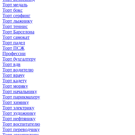
Торт медаль
Торт бокс
Торт серфинг
Торт лыжнику
Торт теннис
Торт Барселона
Торт самокат
Торт падел
Торт ПСЖ
Профессии
Торт бухгалтеру
Торт вдв
Торт водителю
Торт врачу
Торт кадету
Торт моряку
Торт начальнику
Торт парикмахеру
Торт химику
Торт электрику
Торт художнику
Торт нефтянику
Торт воспитателю
Торт переводчику
Торт архитектору