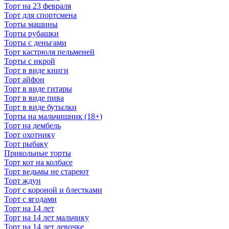
Торт на 23 февраля
Торт для спортсмена
Торты машины
Торты рубашки
Торты с деньгами
Торт кастрюля пельменей
Торты с икрой
Торт в виде книги
Торт айфон
Торт в виде гитары
Торт в виде пива
Торт в виде бутылки
Торты на мальчишник (18+)
Торт на дембель
Торт охотнику
Торт рыбаку
Прикольные торты
Торт кот на колбасе
Торт ведьмы не стареют
Торт ждун
Торт с короной и блестками
Торт с ягодами
Торт на 14 лет
Торт на 14 лет мальчику
Торт на 14 лет девочке