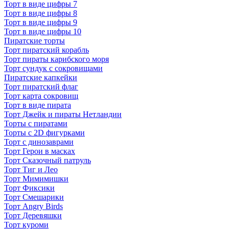
Торт в виде цифры 7
Торт в виде цифры 8
Торт в виде цифры 9
Торт в виде цифры 10
Пиратские торты
Торт пиратский корабль
Торт пираты карибского моря
Торт сундук с сокровищами
Пиратские капкейки
Торт пиратский флаг
Торт карта сокровищ
Торт в виде пирата
Торт Джейк и пираты Нетландии
Торты с пиратами
Торты с 2D фигурками
Торт с динозаврами
Торт Герои в масках
Торт Сказочный патруль
Торт Тиг и Лео
Торт Мимимишки
Торт Фиксики
Торт Смешарики
Торт Angry Birds
Торт Деревяшки
Торт куроми