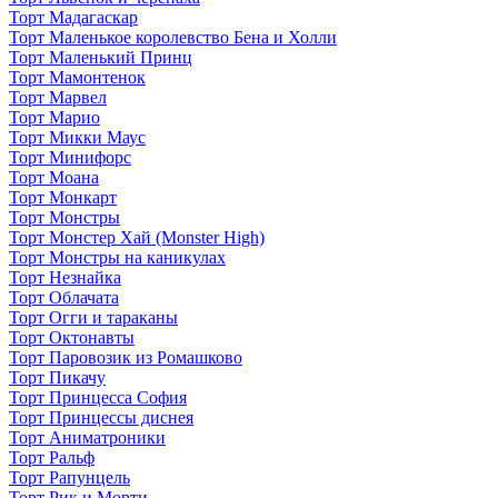
Торт Мадагаскар
Торт Маленькое королевство Бена и Холли
Торт Маленький Принц
Торт Мамонтенок
Торт Марвел
Торт Марио
Торт Микки Маус
Торт Минифорс
Торт Моана
Торт Монкарт
Торт Монстры
Торт Монстер Хай (Monster High)
Торт Монстры на каникулах
Торт Незнайка
Торт Облачата
Торт Огги и тараканы
Торт Октонавты
Торт Паровозик из Ромашково
Торт Пикачу
Торт Принцесса София
Торт Принцессы диснея
Торт Аниматроники
Торт Ральф
Торт Рапунцель
Торт Рик и Морти