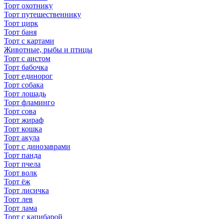
Торт охотнику
Торт путешественнику
Торт цирк
Торт баня
Торт с картами
Животные, рыбы и птицы
Торт с аистом
Торт бабочка
Торт единорог
Торт собака
Торт лошадь
Торт фламинго
Торт сова
Торт жираф
Торт кошка
Торт акула
Торт с динозаврами
Торт панда
Торт пчела
Торт волк
Торт ёж
Торт лисичка
Торт лев
Торт лама
Торт с капибарой