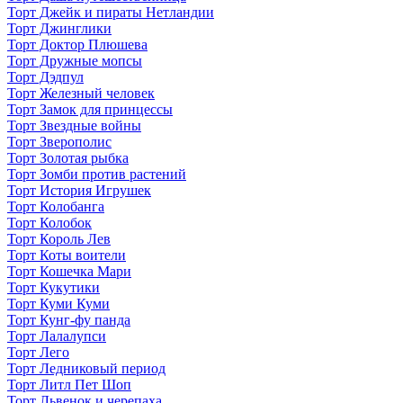
Торт Джейк и пираты Нетландии
Торт Джинглики
Торт Доктор Плюшева
Торт Дружные мопсы
Торт Дэдпул
Торт Железный человек
Торт Замок для принцессы
Торт Звездные войны
Торт Зверополис
Торт Золотая рыбка
Торт Зомби против растений
Торт История Игрушек
Торт Колобанга
Торт Колобок
Торт Король Лев
Торт Коты воители
Торт Кошечка Мари
Торт Кукутики
Торт Куми Куми
Торт Кунг-фу панда
Торт Лалалупси
Торт Лего
Торт Ледниковый период
Торт Литл Пет Шоп
Торт Львенок и черепаха