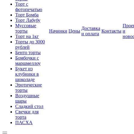
Торт с
фотопечатью
Торт Бомба
Торт Лабубу
Муссовые
Прое
Доставка
торты
Начинки
Цены
Контакты
и
и оплата
Торт на 1кг
ново
Торты до 3000
рублей
Бенто торты
Бомбочки с
маршмеллоу
Букет из
клубники в
шоколаде
Эротические
торты
Воздушные
шары
Сладкий стол
Свечки для
торта
ПАСХА