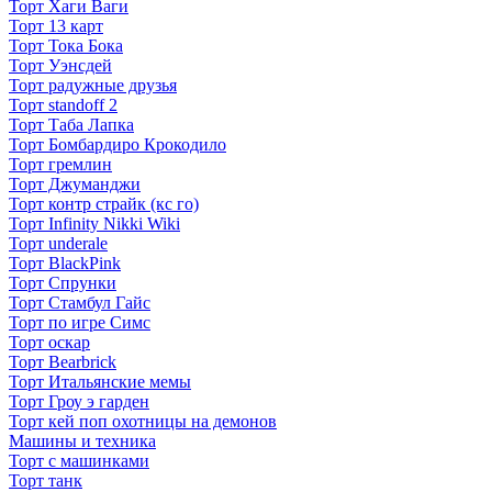
Торт Хаги Ваги
Торт 13 карт
Торт Тока Бока
Торт Уэнсдей
Торт радужные друзья
Торт standoff 2
Торт Таба Лапка
Торт Бомбардиро Крокодило
Торт гремлин
Торт Джуманджи
Торт контр страйк (кс го)
Торт Infinity Nikki Wiki
Торт underale
Торт BlackPink
Торт Спрунки
Торт Стамбул Гайс
Торт по игре Симс
Торт оскар
Торт Bearbrick
Торт Итальянские мемы
Торт Гроу э гарден
Торт кей поп охотницы на демонов
Машины и техника
Торт с машинками
Торт танк