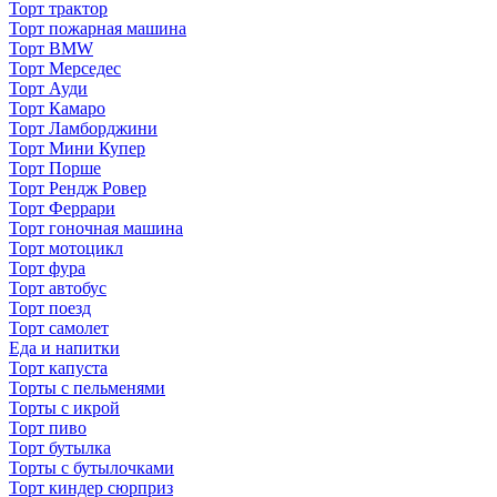
Торт трактор
Торт пожарная машина
Торт BMW
Торт Мерседес
Торт Ауди
Торт Камаро
Торт Ламборджини
Торт Мини Купер
Торт Порше
Торт Рендж Ровер
Торт Феррари
Торт гоночная машина
Торт мотоцикл
Торт фура
Торт автобус
Торт поезд
Торт самолет
Еда и напитки
Торт капуста
Торты с пельменями
Торты с икрой
Торт пиво
Торт бутылка
Торты с бутылочками
Торт киндер сюрприз