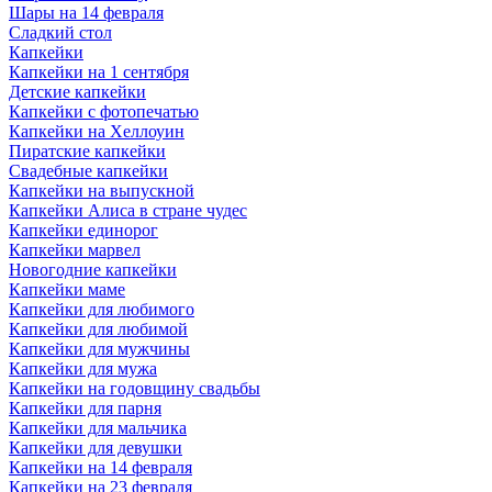
Шары на 14 февраля
Сладкий стол
Капкейки
Капкейки на 1 сентября
Детские капкейки
Капкейки с фотопечатью
Капкейки на Хеллоуин
Пиратские капкейки
Свадебные капкейки
Капкейки на выпускной
Капкейки Алиса в стране чудес
Капкейки единорог
Капкейки марвел
Новогодние капкейки
Капкейки маме
Капкейки для любимого
Капкейки для любимой
Капкейки для мужчины
Капкейки для мужа
Капкейки на годовщину свадьбы
Капкейки для парня
Капкейки для мальчика
Капкейки для девушки
Капкейки на 14 февраля
Капкейки на 23 февраля