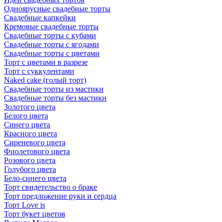
Одноярусные свадебные торты
Свадебные капкейки
Кремовые свадебные торты
Свадебные торты с кубами
Свадебные торты с ягодами
Свадебные торты с цветами
Торт с цветами в разрезе
Торт с суккулентами
Naked cake (голый торт)
Свадебные торты из мастики
Свадебные торты без мастики
Золотого цвета
Белого цвета
Синего цвета
Красного цвета
Сиреневого цвета
Фиолетового цвета
Розового цвета
Голубого цвета
Бело-синего цвета
Торт свидетельство о браке
Торт предложение руки и сердца
Торт Love is
Торт букет цветов