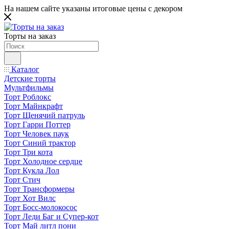
На нашем сайте указаны итоговые цены с декором
Торты на заказ
Каталог
Детские торты
Мультфильмы
Торт Роблокс
Торт Майнкрафт
Торт Щенячий патруль
Торт Гарри Поттер
Торт Человек паук
Торт Синий трактор
Торт Три кота
Торт Холодное сердце
Торт Кукла Лол
Торт Стич
Торт Трансформеры
Торт Хот Вилс
Торт Босс-молокосос
Торт Леди Баг и Супер-кот
Торт Май литл пони