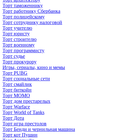
Торт таможеннику
Торт работнику Сбербанка
Торт полицейскому
Торт сотруднику налоговой
Торт учителю
Торт юристу
Торт строителю
Торт военному
Торт программисту
Торт судье
Торт прокурору
Игры, сериалы, кино и мемы
Торт PUBG
Торт социальные сети
Торт смайлик
Торт биткойн
Торт МОМО
Торт дом престарелых
Торт Warface
Торт World of Tanks
Торт Дота
Торт игра престолов
Торт Бенди и чернильная машина
Торт кот Пушин