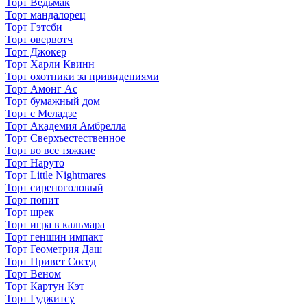
Торт Ведьмак
Торт мандалорец
Торт Гэтсби
Торт овервотч
Торт Джокер
Торт Харли Квинн
Торт охотники за привидениями
Торт Амонг Ас
Торт бумажный дом
Торт с Меладзе
Торт Академия Амбрелла
Торт Сверхъестественное
Торт во все тяжкие
Торт Наруто
Торт Little Nightmares
Торт сиреноголовый
Торт попит
Торт шрек
Торт игра в кальмара
Торт геншин импакт
Торт Геометрия Даш
Торт Привет Сосед
Торт Веном
Торт Картун Кэт
Торт Гуджитсу