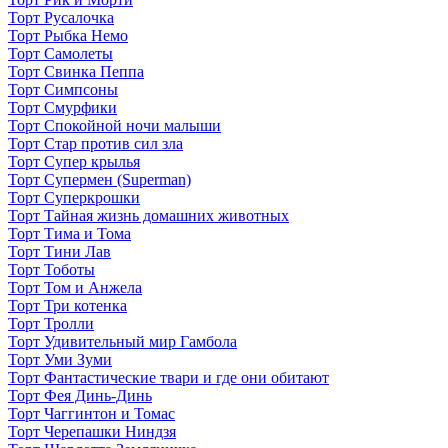
Торт Русалочка
Торт Рыбка Немо
Торт Самолеты
Торт Свинка Пеппа
Торт Симпсоны
Торт Смурфики
Торт Спокойной ночи малыши
Торт Стар против сил зла
Торт Супер крылья
Торт Супермен (Superman)
Торт Суперкрошки
Торт Тайная жизнь домашних животных
Торт Тима и Тома
Торт Тини Лав
Торт Тоботы
Торт Том и Анжела
Торт Три котенка
Торт Тролли
Торт Удивительный мир Гамбола
Торт Уми Зуми
Торт Фантастические твари и где они обитают
Торт Фея Динь-Динь
Торт Чаггинтон и Томас
Торт Черепашки Ниндзя