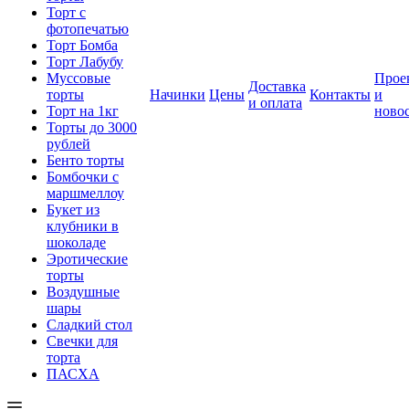
Торт с
фотопечатью
Торт Бомба
Торт Лабубу
Муссовые
Прое
Доставка
торты
Начинки
Цены
Контакты
и
и оплата
Торт на 1кг
ново
Торты до 3000
рублей
Бенто торты
Бомбочки с
маршмеллоу
Букет из
клубники в
шоколаде
Эротические
торты
Воздушные
шары
Сладкий стол
Свечки для
торта
ПАСХА