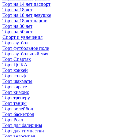
Торт на 14 лет паспорт
Торт на 18 лет
Торт на 18 лет девушке
Торт на 18 лет парню
Торт на 30 лет
Торт на 50 лет
Спорт и увлечения
Торт футбол
Торт футбольное поле
Торт футбольный мяч
Торт Спартак
Торт ЦСКА
Торт хоккей
Торт гольф
Торт шахматы
Торт карате
Торт кимоно
Торт тренеру
Торт танцы
Торт волейбол
Торт баскетбол
Торт Реал
Торт для балерины
Торт для гимнастки
Торт велосипед