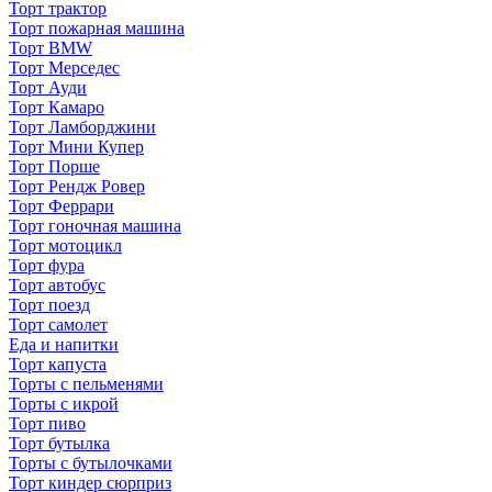
Торт трактор
Торт пожарная машина
Торт BMW
Торт Мерседес
Торт Ауди
Торт Камаро
Торт Ламборджини
Торт Мини Купер
Торт Порше
Торт Рендж Ровер
Торт Феррари
Торт гоночная машина
Торт мотоцикл
Торт фура
Торт автобус
Торт поезд
Торт самолет
Еда и напитки
Торт капуста
Торты с пельменями
Торты с икрой
Торт пиво
Торт бутылка
Торты с бутылочками
Торт киндер сюрприз