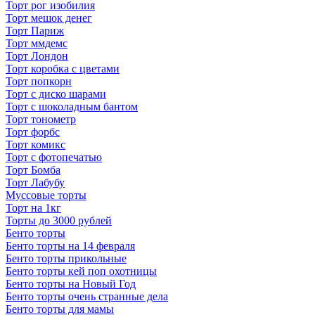
Торт рог изобилия
Торт мешок денег
Торт Париж
Торт ммдемс
Торт Лондон
Торт коробка с цветами
Торт попкорн
Торт с диско шарами
Торт с шоколадным бантом
Торт тонометр
Торт форбс
Торт комикс
Торт с фотопечатью
Торт Бомба
Торт Лабубу
Муссовые торты
Торт на 1кг
Торты до 3000 рублей
Бенто торты
Бенто торты на 14 февраля
Бенто торты прикольные
Бенто торты кей поп охотницы
Бенто торты на Новый Год
Бенто торты очень странные дела
Бенто торты для мамы