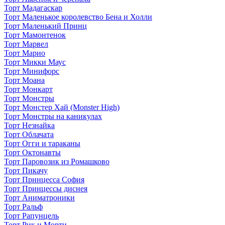
Торт Мадагаскар
Торт Маленькое королевство Бена и Холли
Торт Маленький Принц
Торт Мамонтенок
Торт Марвел
Торт Марио
Торт Микки Маус
Торт Минифорс
Торт Моана
Торт Монкарт
Торт Монстры
Торт Монстер Хай (Monster High)
Торт Монстры на каникулах
Торт Незнайка
Торт Облачата
Торт Огги и тараканы
Торт Октонавты
Торт Паровозик из Ромашково
Торт Пикачу
Торт Принцесса София
Торт Принцессы диснея
Торт Аниматроники
Торт Ральф
Торт Рапунцель
Торт Рик и Морти