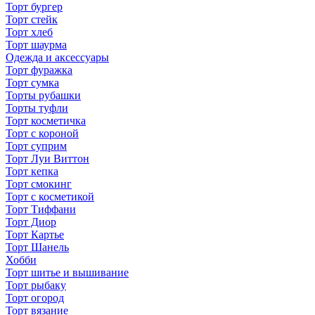
Торт бургер
Торт стейк
Торт хлеб
Торт шаурма
Одежда и аксессуары
Торт фуражка
Торт сумка
Торты рубашки
Торты туфли
Торт косметичка
Торт с короной
Торт суприм
Торт Луи Виттон
Торт кепка
Торт смокинг
Торт с косметикой
Торт Тиффани
Торт Диор
Торт Картье
Торт Шанель
Хобби
Торт шитье и вышивание
Торт рыбаку
Торт огород
Торт вязание