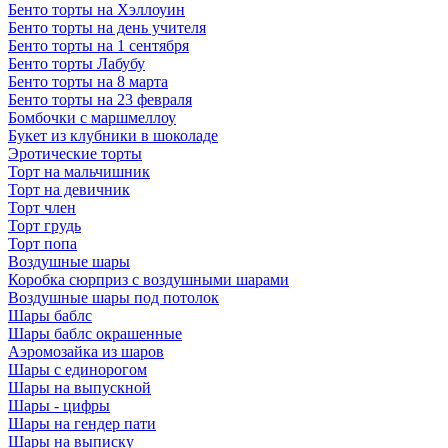
Бенто торты на Хэллоуин
Бенто торты на день учителя
Бенто торты на 1 сентября
Бенто торты Лабубу
Бенто торты на 8 марта
Бенто торты на 23 февраля
Бомбочки с маршмеллоу
Букет из клубники в шоколаде
Эротические торты
Торт на мальчишник
Торт на девичник
Торт член
Торт грудь
Торт попа
Воздушные шары
Коробка сюрприз с воздушными шарами
Воздушные шары под потолок
Шары баблс
Шары баблс окрашенные
Аэромозайка из шаров
Шары с единорогом
Шары на выпускной
Шары - цифры
Шары на гендер пати
Шары на выписку