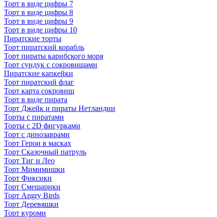
Торт в виде цифры 7
Торт в виде цифры 8
Торт в виде цифры 9
Торт в виде цифры 10
Пиратские торты
Торт пиратский корабль
Торт пираты карибского моря
Торт сундук с сокровищами
Пиратские капкейки
Торт пиратский флаг
Торт карта сокровищ
Торт в виде пирата
Торт Джейк и пираты Нетландии
Торты с пиратами
Торты с 2D фигурками
Торт с динозаврами
Торт Герои в масках
Торт Сказочный патруль
Торт Тиг и Лео
Торт Мимимишки
Торт Фиксики
Торт Смешарики
Торт Angry Birds
Торт Деревяшки
Торт куроми