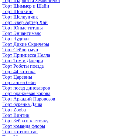
Торт Шарлотта Земляничка
Торт Шиммер и Шайн
Торт Шопкинс
Торт Щелкунчик
Торт Эвер Афтер Хай
Торт Юные титаны
Торт Энчантималс
Торт Чудики
Торт Дикие Скричеры
Торт Сейлор мун
Торт Принцесса Нелла
Торт Том и Джерри
Торт Роботы поезда
Торт 44 котенка
Торт Царевны
Торт ангел бэби
Торт поезд динозавров
Торт оранжевая корова
Торт Аркадий Паровозов
Торт буренка Даша
Торт Zooba
Торт Винтик
Торт Зебра в клеточку
Торт команда флоры
Торт котенок гав