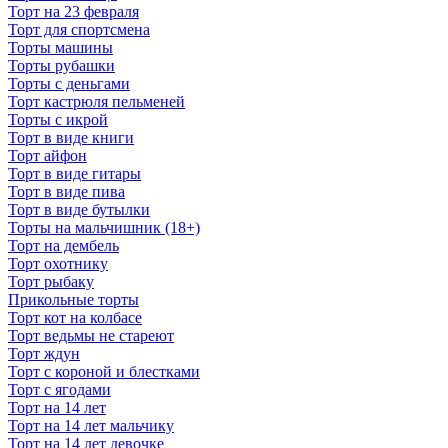
Торт на 23 февраля
Торт для спортсмена
Торты машины
Торты рубашки
Торты с деньгами
Торт кастрюля пельменей
Торты с икрой
Торт в виде книги
Торт айфон
Торт в виде гитары
Торт в виде пива
Торт в виде бутылки
Торты на мальчишник (18+)
Торт на дембель
Торт охотнику
Торт рыбаку
Прикольные торты
Торт кот на колбасе
Торт ведьмы не стареют
Торт ждун
Торт с короной и блестками
Торт с ягодами
Торт на 14 лет
Торт на 14 лет мальчику
Торт на 14 лет девочке