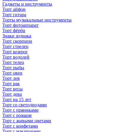
Гаджеты и инструменты
Торт айфон
Торт гитара
Торты музыкальные инструменты
Торт фотоаппарат
Торт фёрби
Знаки зодиака
Торт скорпион
Торт стрелец
Торт козерог
Торт водолей
Торт телец
Торт рыбы
Торт овен
Торт лев
Торт рак
Торт весы
Торт дева
Торт на 15 лет
Торт со светодиодами
Торт с пряниками
Торт с рожком
Торт с живыми цветами
Торт с конфетами
Торт с макарунами