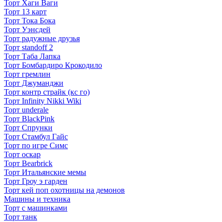
Торт Хаги Ваги
Торт 13 карт
Торт Тока Бока
Торт Уэнсдей
Торт радужные друзья
Торт standoff 2
Торт Таба Лапка
Торт Бомбардиро Крокодило
Торт гремлин
Торт Джуманджи
Торт контр страйк (кс го)
Торт Infinity Nikki Wiki
Торт underale
Торт BlackPink
Торт Спрунки
Торт Стамбул Гайс
Торт по игре Симс
Торт оскар
Торт Bearbrick
Торт Итальянские мемы
Торт Гроу э гарден
Торт кей поп охотницы на демонов
Машины и техника
Торт с машинками
Торт танк