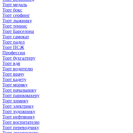
Торт медаль
Торт бокс
Торт серфинг
Торт лыжнику
Торт теннис
Торт Барселона
Торт самокат
Торт падел
Торт ПСЖ
Профессии
Торт бухгалтеру
Торт вдв
Торт водителю
Торт врачу
Торт кадету
Торт моряку
Торт начальнику
Торт парикмахеру
Торт химику
Торт электрику
Торт художнику
Торт нефтянику
Торт воспитателю
Торт переводчику
Торт архитектору