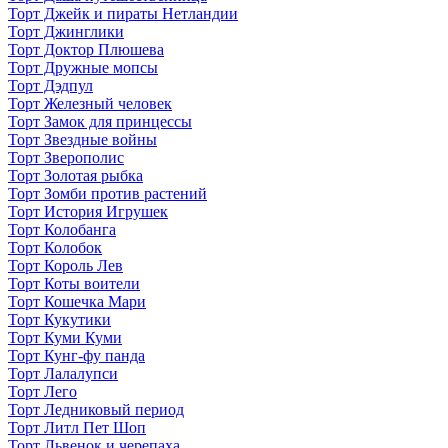
Торт Джейк и пираты Нетландии
Торт Джинглики
Торт Доктор Плюшева
Торт Дружные мопсы
Торт Дэдпул
Торт Железный человек
Торт Замок для принцессы
Торт Звездные войны
Торт Зверополис
Торт Золотая рыбка
Торт Зомби против растений
Торт История Игрушек
Торт Колобанга
Торт Колобок
Торт Король Лев
Торт Коты воители
Торт Кошечка Мари
Торт Кукутики
Торт Куми Куми
Торт Кунг-фу панда
Торт Лалалупси
Торт Лего
Торт Ледниковый период
Торт Литл Пет Шоп
Торт Львенок и черепаха