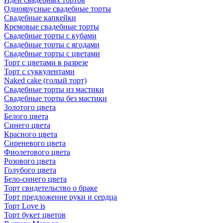
Одноярусные свадебные торты
Свадебные капкейки
Кремовые свадебные торты
Свадебные торты с кубами
Свадебные торты с ягодами
Свадебные торты с цветами
Торт с цветами в разрезе
Торт с суккулентами
Naked cake (голый торт)
Свадебные торты из мастики
Свадебные торты без мастики
Золотого цвета
Белого цвета
Синего цвета
Красного цвета
Сиреневого цвета
Фиолетового цвета
Розового цвета
Голубого цвета
Бело-синего цвета
Торт свидетельство о браке
Торт предложение руки и сердца
Торт Love is
Торт букет цветов