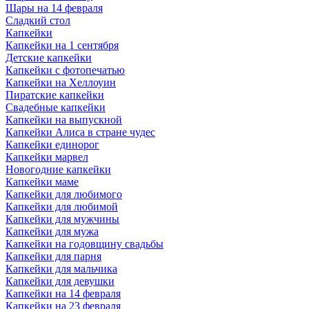
Шары на 14 февраля
Сладкий стол
Капкейки
Капкейки на 1 сентября
Детские капкейки
Капкейки с фотопечатью
Капкейки на Хеллоуин
Пиратские капкейки
Свадебные капкейки
Капкейки на выпускной
Капкейки Алиса в стране чудес
Капкейки единорог
Капкейки марвел
Новогодние капкейки
Капкейки маме
Капкейки для любимого
Капкейки для любимой
Капкейки для мужчины
Капкейки для мужа
Капкейки на годовщину свадьбы
Капкейки для парня
Капкейки для мальчика
Капкейки для девушки
Капкейки на 14 февраля
Капкейки на 23 февраля