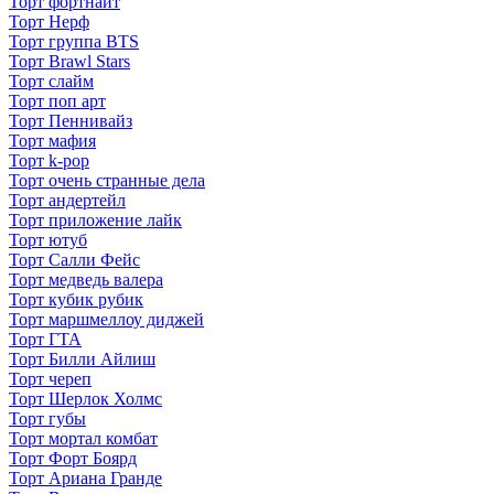
Торт фортнайт
Торт Нерф
Торт группа BTS
Торт Brawl Stars
Торт слайм
Торт поп арт
Торт Пеннивайз
Торт мафия
Торт k-pop
Торт очень странные дела
Торт андертейл
Торт приложение лайк
Торт ютуб
Торт Салли Фейс
Торт медведь валера
Торт кубик рубик
Торт маршмеллоу диджей
Торт ГТА
Торт Билли Айлиш
Торт череп
Торт Шерлок Холмс
Торт губы
Торт мортал комбат
Торт Форт Боярд
Торт Ариана Гранде