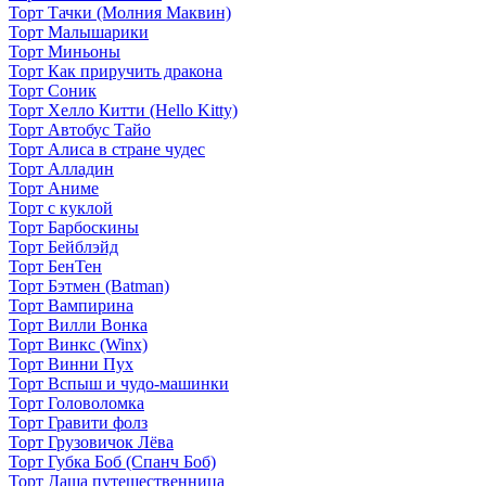
Торт Тачки (Молния Маквин)
Торт Малышарики
Торт Миньоны
Торт Как приручить дракона
Торт Соник
Торт Хелло Китти (Hello Kitty)
Торт Автобус Тайо
Торт Алиса в стране чудес
Торт Алладин
Торт Аниме
Торт с куклой
Торт Барбоскины
Торт Бейблэйд
Торт БенТен
Торт Бэтмен (Batman)
Торт Вампирина
Торт Вилли Вонка
Торт Винкс (Winx)
Торт Винни Пух
Торт Вспыш и чудо-машинки
Торт Головоломка
Торт Гравити фолз
Торт Грузовичок Лёва
Торт Губка Боб (Спанч Боб)
Торт Даша путешественница