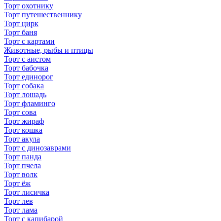
Торт охотнику
Торт путешественнику
Торт цирк
Торт баня
Торт с картами
Животные, рыбы и птицы
Торт с аистом
Торт бабочка
Торт единорог
Торт собака
Торт лошадь
Торт фламинго
Торт сова
Торт жираф
Торт кошка
Торт акула
Торт с динозаврами
Торт панда
Торт пчела
Торт волк
Торт ёж
Торт лисичка
Торт лев
Торт лама
Торт с капибарой