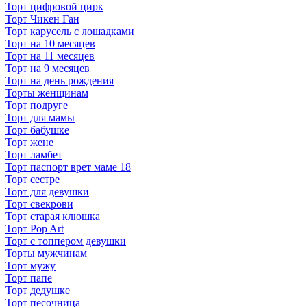
Торт цифровой цирк
Торт Чикен Ган
Торт карусель с лошадками
Торт на 10 месяцев
Торт на 11 месяцев
Торт на 9 месяцев
Торт на день рождения
Торты женщинам
Торт подруге
Торт для мамы
Торт бабушке
Торт жене
Торт ламбет
Торт паспорт врет маме 18
Торт сестре
Торт для девушки
Торт свекрови
Торт старая клюшка
Торт Pop Art
Торт с топпером девушки
Торты мужчинам
Торт мужу
Торт папе
Торт дедушке
Торт песочница